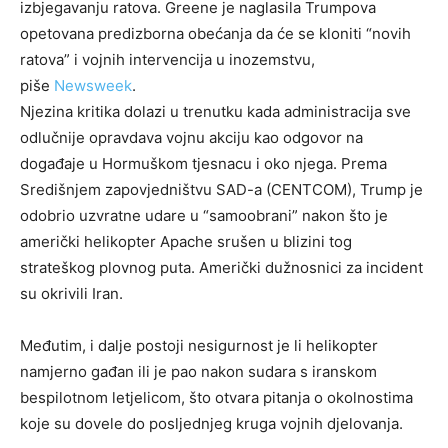
izbjegavanju ratova. Greene je naglasila Trumpova
opetovana predizborna obećanja da će se kloniti “novih
ratova” i vojnih intervencija u inozemstvu,
piše
Newsweek
.
Njezina kritika dolazi u trenutku kada administracija sve
odlučnije opravdava vojnu akciju kao odgovor na
događaje u Hormuškom tjesnacu i oko njega. Prema
Središnjem zapovjedništvu SAD-a (CENTCOM), Trump je
odobrio uzvratne udare u “samoobrani” nakon što je
američki helikopter Apache srušen u blizini tog
strateškog plovnog puta. Američki dužnosnici za incident
su okrivili Iran.
Međutim, i dalje postoji nesigurnost je li helikopter
namjerno gađan ili je pao nakon sudara s iranskom
bespilotnom letjelicom, što otvara pitanja o okolnostima
koje su dovele do posljednjeg kruga vojnih djelovanja.