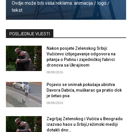
Ovdje može biti vaša reklama. animacija / logo /
tekst
Kontaktirajte nas
POSLJEDNJE VIJESTI
Nakon posjete Zelenskog Srbiji:
Vučićevo izbjegavanje odgovora na
pitanja o Putinu i zajedničkoj fabrici
dronova sa Ukrajinom
08/08/2026
Pojavio se snimak pokušaja ubistva
Davora Dabića, muškarac ga pratio dok
je šetao psa
08/08/2026
Zagrljaj Zelenskog i Vučića u Beogradu
izazvao haos u Srbiji,režimski mediji
dotakli dno…