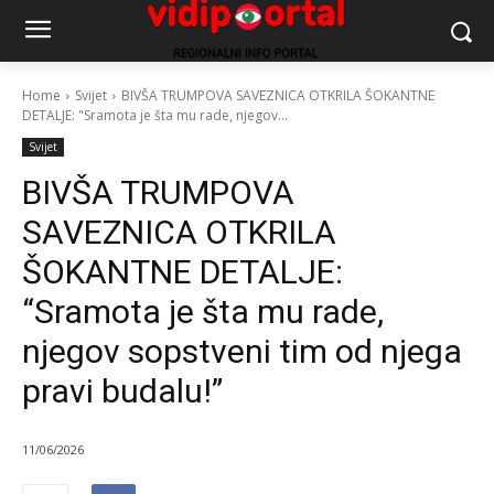
Home
Svijet
BIVŠA TRUMPOVA SAVEZNICA OTKRILA ŠOKANTNE
DETALJE: "Sramota je šta mu rade, njegov...
Svijet
BIVŠA TRUMPOVA
SAVEZNICA OTKRILA
ŠOKANTNE DETALJE:
“Sramota je šta mu rade,
njegov sopstveni tim od njega
pravi budalu!”
11/06/2026