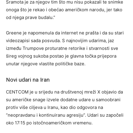
Sramota je za njegov tim što mu nisu pokazali te snimke
onoga što je rekao i obećao američkom narodu, jer tako
od njega prave budalu.”
Greene je napomenula da internet ne prašta i da su stari
videozapisi sada posvuda. S najnovijim udarima, jaz
između Trumpove proturatne retorike i stvarnosti sve
šireg vojnog sukoba postao je glavna točka prijepora
unutar njegove vlastite političke baze.
Novi udari na Iran
CENTCOM je u srijedu na društvenoj mreži X objavio da
su američke snage izvele dodatne udare u samoobrani
protiv više ciljeva u Iranu, kao dio odgovora na
“neopravdanu i kontinuiranu agresiju”. Udari su započeli
oko 17:15 po istočnoameričkom vremenu.