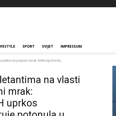
IFESTYLE
SPORT
SVIJET
IMPRESSUM
 osuđeni na potpuni mrak: Elektroprivreda...
letantima na vlasti
i mrak:
iH uprkos
ruje potonula u