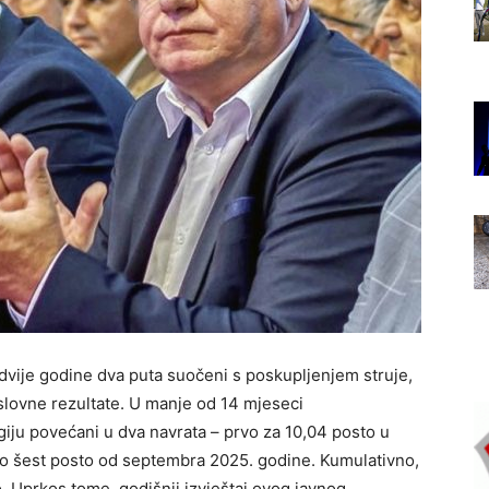
dvije godine dva puta suočeni s poskupljenjem struje,
poslovne rezultate. U manje od 14 mjeseci
iju povećani u dva navrata – prvo za 10,04 posto u
no šest posto od septembra 2025. godine. Kumulativno,
o. Uprkos tome, godišnji izvještaj ovog javnog