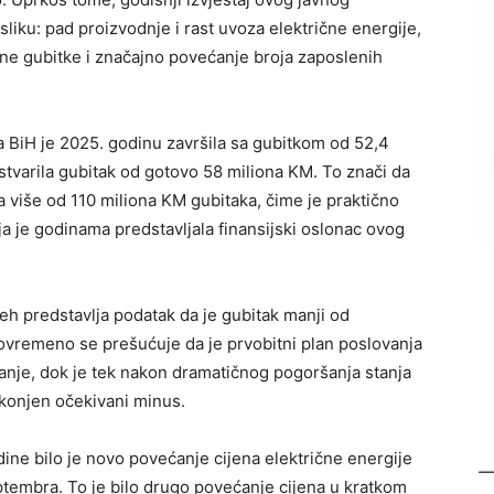
liku: pad proizvodnje i rast uvoza električne energije,
ane gubitke i značajno povećanje broja zaposlenih
a BiH je 2025. godinu završila sa gubitkom od 52,4
ostvarila gubitak od gotovo 58 miliona KM. To znači da
 više od 110 miliona KM gubitaka, čime je praktično
ja je godinama predstavljala finansijski oslonac ovog
eh predstavlja podatak da je gubitak manji od
tovremeno se prešućuje da je prvobitni plan poslovanja
anje, dok je tek nakon dramatičnog pogoršanja stanja
konjen očekivani minus.
ne bilo je novo povećanje cijena električne energije
ptembra. To je bilo drugo povećanje cijena u kratkom