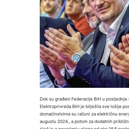
Dok su građani Federacije BiH u posljednje 
Elektroprivreda BiH je bilježila sve lošije 
domaćinstvima su računi za električnu energ
augustu 2024., a potom za dodatnih približ
riječ je o povećanju cijena od oko 16,6 post