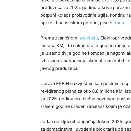
preduzeća za 2025. godinu otkriva poraznu s
potpuni kolaps proizvodnje uglja, kontinuir
uprkos finansijskom potopu, piše
Istraga.
Prema zvaničnom
izvještaju
, Elektroprivred
miliona KM, i to nakon što je godinu ranije 
je u samo dvije godine kompanija nagomilala
izbrisana višegodišnja akumulirana dobit ko
javnog preduzeća.
Uprava EPBiH u izvještaju kao poslovni uspj
revidiranog plana za oko 8,8 miliona KM. Is
za 2025. godinu predviđao pozitivno poslov
krajem godine urađen rebalans kojim je oza
Jedan od ključnih događaja tokom 2025. godi
za domaćinstva i uvođenje blok tarifa od se