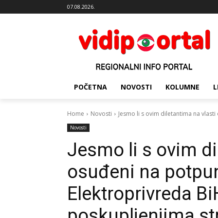
07.08.2026.
POČETNA
NOVOSTI
KOLUMNE
L
Home
Novosti
Jesmo li s ovim diletantima na vlasti
Novosti
Jesmo li s ovim di
osuđeni na potpun
Elektroprivreda B
poskupljenjima st