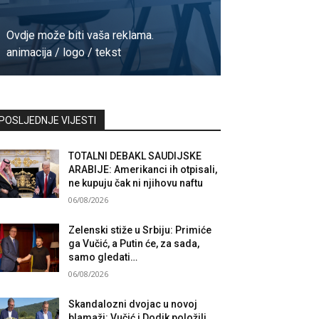
Ovdje može biti vaša reklama.
animacija / logo / tekst
Kontaktirajte nas
POSLJEDNJE VIJESTI
TOTALNI DEBAKL SAUDIJSKE
ARABIJE: Amerikanci ih otpisali,
ne kupuju čak ni njihovu naftu
06/08/2026
Zelenski stiže u Srbiju: Primiće
ga Vučić, a Putin će, za sada,
samo gledati…
06/08/2026
Skandalozni dvojac u novoj
blamaži: Vučić i Dodik položili