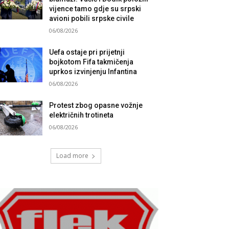
vijence tamo gdje su srpski
avioni pobili srpske civile
06/08/2026
Uefa ostaje pri prijetnji
bojkotom Fifa takmičenja
uprkos izvinjenju Infantina
06/08/2026
Protest zbog opasne vožnje
električnih trotineta
06/08/2026
Load more