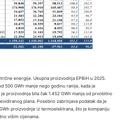
ktrične energije. Ukupna proizvodnja EPBiH u 2025.
e od 500 GWh manje nego godinu ranije, kada je
je proizvodnja bila čak 1.452 GWh manja od prvobitno
od revidiranog plana. Posebno zabrinjava podatak da je
 GWh proizvodnje iz termoelektrana, što je kompaniju
atno višim cijenama.