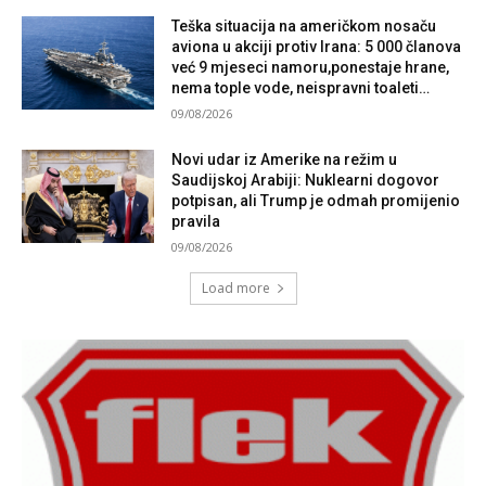
Teška situacija na američkom nosaču
aviona u akciji protiv Irana: 5 000 članova
već 9 mjeseci namoru,ponestaje hrane,
nema tople vode, neispravni toaleti…
09/08/2026
Novi udar iz Amerike na režim u
Saudijskoj Arabiji: Nuklearni dogovor
potpisan, ali Trump je odmah promijenio
pravila
09/08/2026
Load more