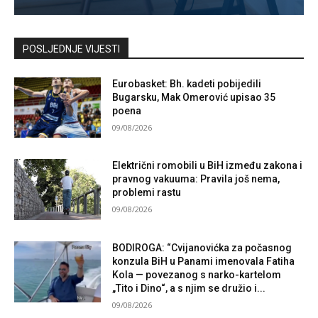
Kontaktirajte nas
POSLJEDNJE VIJESTI
Eurobasket: Bh. kadeti pobijedili
Bugarsku, Mak Omerović upisao 35
poena
09/08/2026
Električni romobili u BiH između zakona i
pravnog vakuuma: Pravila još nema,
problemi rastu
09/08/2026
BODIROGA: “Cvijanovićka za počasnog
konzula BiH u Panami imenovala Fatiha
Kola — povezanog s narko-kartelom
„Tito i Dino“, a s njim se družio i...
09/08/2026