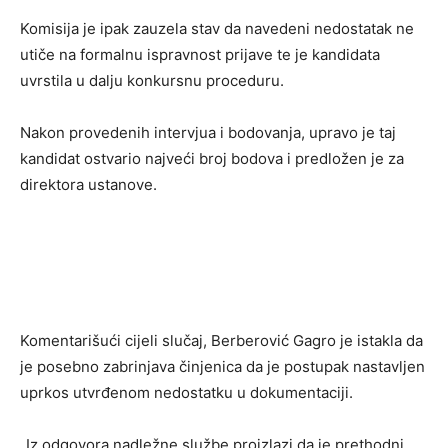
Komisija je ipak zauzela stav da navedeni nedostatak ne
utiče na formalnu ispravnost prijave te je kandidata
uvrstila u dalju konkursnu proceduru.
Nakon provedenih intervjua i bodovanja, upravo je taj
kandidat ostvario najveći broj bodova i predložen je za
direktora ustanove.
Komentarišući cijeli slučaj, Berberović Gagro je istakla da
je posebno zabrinjava činjenica da je postupak nastavljen
uprkos utvrđenom nedostatku u dokumentaciji.
„Iz odgovora nadležne službe proizlazi da je prethodni