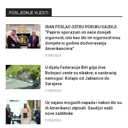
Kontaktirajte nas
POSLJEDNJE VIJESTI
IRAN POSLAO OŠTRU PORUKU SAUDIJI:
“Papirni sporazum im neće donijeti
sigurnost, isto kao što im sigurnost nisu
donijele ni godine dodvoravanja
Amerikancima”
07/08/2026
U dijelu Federacije BiH gdje žive
Bošnjaci ceste su nikakve, a saobraćaj
nemoguć: Kolaps od Jablanice do
Sarajeva
07/08/2026
Uz najavu mogućih napada i nakon što su
ih Amerikanci otpisali: Saudijci našli
nove zaštitnike
07/08/2026