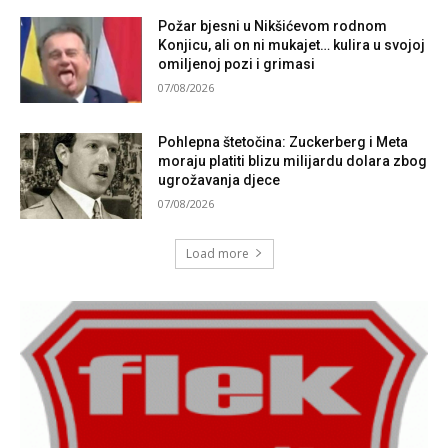
Požar bjesni u Nikšićevom rodnom
Konjicu, ali on ni mukajet… kulira u svojoj
omiljenoj pozi i grimasi
07/08/2026
Pohlepna štetočina: Zuckerberg i Meta
moraju platiti blizu milijardu dolara zbog
ugrožavanja djece
07/08/2026
Load more