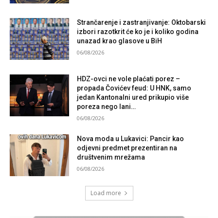
Strančarenje i zastranjivanje: Oktobarski
izbori razotkrit će ko je i koliko godina
unazad krao glasove u BiH
06/08/2026
HDZ-ovci ne vole plaćati porez –
propada Čovićev feud: U HNK, samo
jedan Kantonalni ured prikupio više
poreza nego lani…
06/08/2026
Nova moda u Lukavici: Pancir kao
odjevni predmet prezentiran na
društvenim mrežama
06/08/2026
Load more