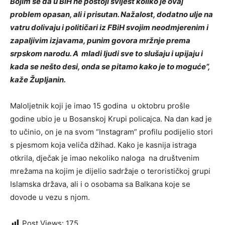
Bojim se da u BiH ne postoji svijest koliko je ovaj
problem opasan, ali i prisutan. Nažalost, dodatno ulje na
vatru dolivaju i političari iz FBiH svojim neodmjerenim i
zapaljivim izjavama, punim govora mržnje prema
srpskom narodu. A mladi ljudi sve to slušaju i upijaju i
kada se nešto desi, onda se pitamo kako je to moguće”,
kaže Župljanin.
Maloljetnik koji je imao 15 godina u oktobru prošle
godine ubio je u Bosanskoj Krupi policajca. Na dan kad je
to učinio, on je na svom “Instagram” profilu podijelio stori
s pjesmom koja veliča džihad. Kako je kasnija istraga
otkrila, dječak je imao nekoliko naloga na društvenim
mrežama na kojim je dijelio sadržaje o terorističkoj grupi
Islamska država, ali i o osobama sa Balkana koje se
dovode u vezu s njom.
Post Views:
175