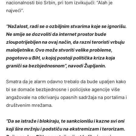
nacionalnosti bio Srbin, pri tom izvikujući: “Alah je
najveći”.
“Nažalost, radi se o ozbiljnim stvarima koje se ignorišu.
Ne smije se dozvoliti da internet prostor bude
zloupotrijebljen na ovaj način, da razni teroristi vrbuju
maloljetnike. Ovo može stvoriti velike probleme,
pogotovo u BiH, u kojoj postoji politička kriza koja
graniči sa bezbjednosnom”, navodi Župljanin.
Smatra da je alarm odavno trebalo da bude upaljen kako
bi se domaće bezbjednosne i policijske agencije više
angažovale na otkrivanju opasnih sadržaja na portalima i
društvenim mrežama.
“Da se istraže i blokiraju, te sankcionišu i kazne svi oni
koji šire mržnju i podstiču na ekstremizam i terorizam.