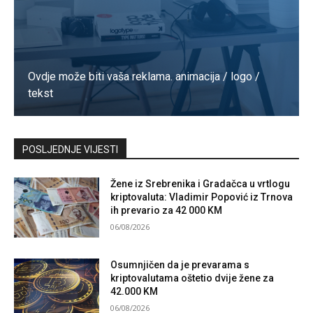
Ovdje može biti vaša reklama. animacija / logo /
tekst
Kontaktirajte nas
POSLJEDNJE VIJESTI
Žene iz Srebrenika i Gradačca u vrtlogu
kriptovaluta: Vladimir Popović iz Trnova
ih prevario za 42 000 KM
06/08/2026
Osumnjičen da je prevarama s
kriptovalutama oštetio dvije žene za
42.000 KM
06/08/2026