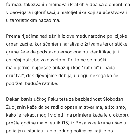
formatu takozvanih memova i kratkih videa sa elementima
video-igara i glorifikaciju maloljetnika koji su učestvovali
u terorističkim napadima.
Prema riječima nadležnih iz ove međunarodne policijske
organizacije, korišćenjem narativa o žrtvama terorističke
grupe žele da podstaknu emocionalnu identifikaciju i
osjećaj potrebe za osvetom. Pri tome se muški
maloljetnici najčešće prikazuju kao “ratnici” i “nada
društva”, dok djevojčice dobijaju ulogu nekoga ko će
podržati buduće ratnike.
Dekan banjalučkog Fakulteta za bezbjednost Slobodan
Župljanin kaže da se radi o opasnim stvarima, a što smo,
kako je rekao, mogli vidjeti i na primjeru kada je u oktobru
prošle godine maloljetnik (15) iz Bosanske Krupe ušao u
policijsku stanicu i ubio jednog policajca koji je po