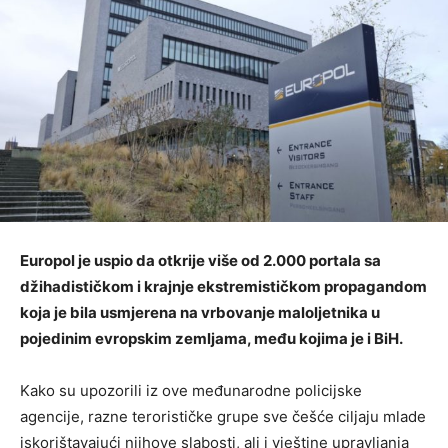
Europol je uspio da otkrije više od 2.000 portala sa
džihadističkom i krajnje ekstremističkom propagandom
koja je bila usmjerena na vrbovanje maloljetnika u
pojedinim evropskim zemljama, među kojima je i BiH.
Kako su upozorili iz ove međunarodne policijske
agencije, razne terorističke grupe sve češće ciljaju mlade
iskorištavajući njihove slabosti, ali i vještine upravljanja