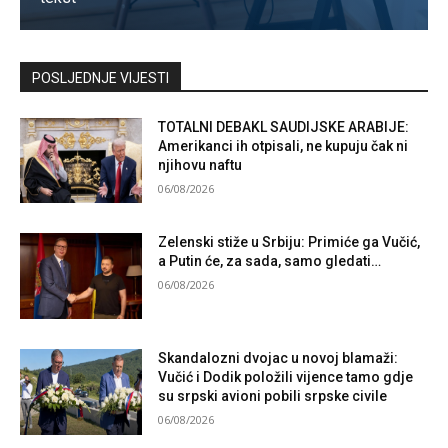
Kontaktirajte nas
POSLJEDNJE VIJESTI
TOTALNI DEBAKL SAUDIJSKE ARABIJE:
Amerikanci ih otpisali, ne kupuju čak ni
njihovu naftu
06/08/2026
Zelenski stiže u Srbiju: Primiće ga Vučić,
a Putin će, za sada, samo gledati…
06/08/2026
Skandalozni dvojac u novoj blamaži:
Vučić i Dodik položili vijence tamo gdje
su srpski avioni pobili srpske civile
06/08/2026