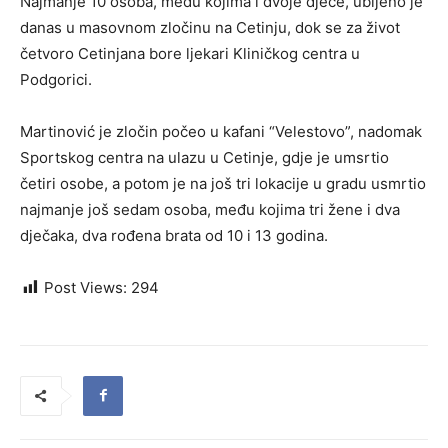
Najmanje 10 osoba, među kojima i dvoje djece, ubijeno je
danas u masovnom zločinu na Cetinju, dok se za život
četvoro Cetinjana bore ljekari Kliničkog centra u
Podgorici.
Martinović je zločin počeo u kafani “Velestovo”, nadomak
Sportskog centra na ulazu u Cetinje, gdje je umsrtio
četiri osobe, a potom je na još tri lokacije u gradu usmrtio
najmanje još sedam osoba, među kojima tri žene i dva
dječaka, dva rođena brata od 10 i 13 godina.
Post Views:
294