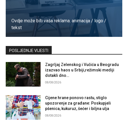
Ovdje može biti vaša reklama. animacija / logo /
tekst
Kontaktirajte nas
POSLJEDNJE VIJESTI
Zagrljaj Zelenskog i Vučića u Beogradu
izazvao haos u Srbiji,režimski mediji
dotakli dno…
08/08/2026
Cijene hrane ponovo rastu, stiglo
upozorenje za građane: Poskupjeli
pšenica, kukuruz, šećer i biljna ulja
08/08/2026