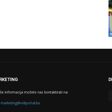
RKETING
D
iše informacija možete nas kontaktirati na:
:
marketing@vidiportal.ba