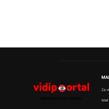
MA
Za v
Mail