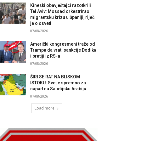
Kineski obavještajci razotkrili
Tel Aviv: Mossad orkestrirao
migrantsku krizu u Španiji, riječ
je o osveti
07/08/2026
Američki kongresmeni traže od
Trampa da vrati sankcije Dodiku
i bratiji iz RS-a
07/08/2026
ŠIRI SE RAT NA BLISKOM
ISTOKU: Sve je spremno za
napad na Saudijsku Arabiju
07/08/2026
Load more