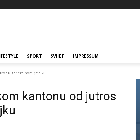
IFESTYLE
SPORT
SVIJET
IMPRESSUM
tros u generalnom štrajku
kom kantonu od jutros
jku