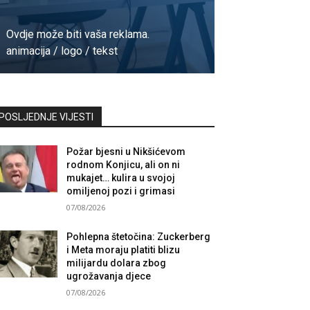
Ovdje može biti vaša reklama.
animacija / logo / tekst
Kontaktirajte nas
POSLJEDNJE VIJESTI
Požar bjesni u Nikšićevom
rodnom Konjicu, ali on ni
mukajet… kulira u svojoj
omiljenoj pozi i grimasi
07/08/2026
Pohlepna štetočina: Zuckerberg
i Meta moraju platiti blizu
milijardu dolara zbog
ugrožavanja djece
07/08/2026