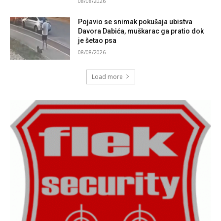
08/08/2026
Pojavio se snimak pokušaja ubistva
Davora Dabića, muškarac ga pratio dok
je šetao psa
08/08/2026
Load more