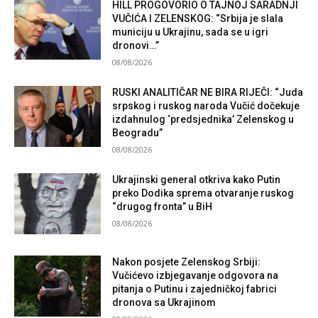
HILL PROGOVORIO O TAJNOJ SARADNJI
VUČIĆA I ZELENSKOG: “Srbija je slala
municiju u Ukrajinu, sada se u igri
dronovi…”
08/08/2026
RUSKI ANALITIČAR NE BIRA RIJEČI: “Juda
srpskog i ruskog naroda Vučić dočekuje
izdahnulog ‘predsjednika’ Zelenskog u
Beogradu”
08/08/2026
Ukrajinski general otkriva kako Putin
preko Dodika sprema otvaranje ruskog
“drugog fronta” u BiH
08/08/2026
Nakon posjete Zelenskog Srbiji:
Vučićevo izbjegavanje odgovora na
pitanja o Putinu i zajedničkoj fabrici
dronova sa Ukrajinom