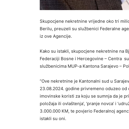
Skupocjene nekretnine vrijedne oko tri mili
Berilu, preuzeli su službenici Federalne a
iz ove Agencije.
Kako su istakli, skupocjene nekretnine na Bj
Federaciji Bosne i Hercegovine – Centra su
službenicima MUP-a Kantona Sarajevo – Pol
“Ove nekretnine je Kantonalni sud u Sarajev
23.08.2024. godine privremeno oduzeo od os
imovinske koristi za koju se sumnja da je pr
položaja ili ovlaštenja’, ‘pranje novca’ i ‘udr
3.000.000 KM, te povjerio Federalnoj agenci
istakli su oni.