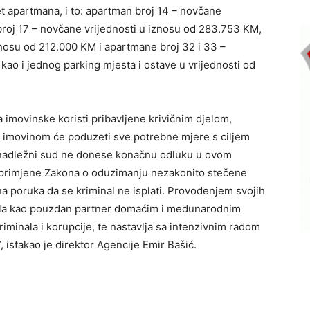
t apartmana, i to: apartman broj 14 – novčane
broj 17 – novčane vrijednosti u iznosu od 283.753 KM,
znosu od 212.000 KM i apartmane broj 32 i 33 –
kao i jednog parking mjesta i ostave u vrijednosti od
 imovinske koristi pribavljene krivičnim djelom,
 imovinom će poduzeti sve potrebne mjere s ciljem
 nadležni sud ne donese konačnu odluku u ovom
e primjene Zakona o oduzimanju nezakonito stečene
na poruka da se kriminal ne isplati. Provođenjem svojih
zala kao pouzdan partner domaćim i međunarodnim
riminala i korupcije, te nastavlja sa intenzivnim radom
istakao je direktor Agencije Emir Bašić.