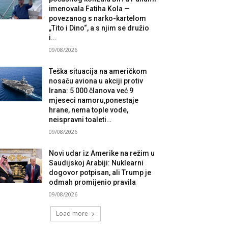
imenovala Fatiha Kola —
povezanog s narko-kartelom
„Tito i Dino“, a s njim se družio
i...
09/08/2026
Teška situacija na američkom
nosaču aviona u akciji protiv
Irana: 5 000 članova već 9
mjeseci namoru,ponestaje
hrane, nema tople vode,
neispravni toaleti…
09/08/2026
Novi udar iz Amerike na režim u
Saudijskoj Arabiji: Nuklearni
dogovor potpisan, ali Trump je
odmah promijenio pravila
09/08/2026
Load more