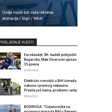
Ovdje može biti vaša reklama.
animacija / logo / tekst
Kontaktirajte nas
POSLJEDNJE VIJESTI
Eurobasket: Bh. kadeti pobijedili
Bugarsku, Mak Omerović upisao
35 poena
09/08/2026
Električni romobili u BiH između
zakona i pravnog vakuuma:
Pravila još nema, problemi rastu
09/08/2026
BODIROGA: “Cvijanovićka za
počasnog konzula BiH u Panami