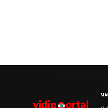
MA
Za v