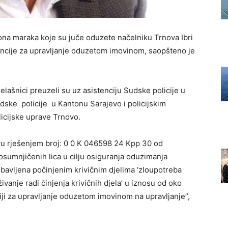
ona maraka koje su juče oduzete načelniku Trnova Ibri
gencije za upravljanje oduzetom imovinom, saopšteno je
elašnici preuzeli su uz asistenciju Sudske policije u
dske policije u Kantonu Sarajevo i policijskim
icijske uprave Trnovo.
u rješenjem broj: 0 0 K
046598 24
Kpp 30 od
umnjičenih lica u cilju osiguranja oduzimanja
ibavljena počinjenim krivičnim djelima ‘zloupotreba
uživanje radi činjenja krivičnih djela’ u iznosu od oko
ji za upravljanje oduzetom imovinom na upravljanje”,