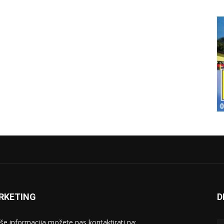
RKETING
D
iše informacija možete nas kontaktirati na: