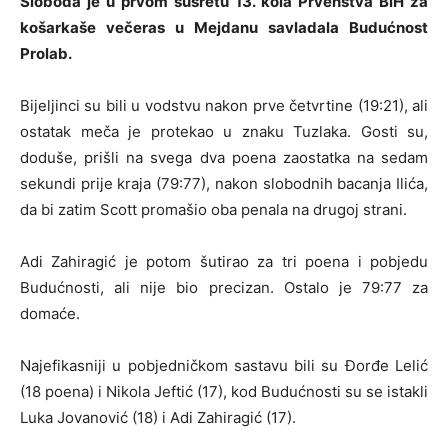
Sloboda je u prvom susretu 13. kola Prvenstva BiH za
košarkaše večeras u Mejdanu savladala Budućnost
Prolab.
Bijeljinci su bili u vodstvu nakon prve četvrtine (19:21), ali
ostatak meča je protekao u znaku Tuzlaka. Gosti su,
doduše, prišli na svega dva poena zaostatka na sedam
sekundi prije kraja (79:77), nakon slobodnih bacanja Ilića,
da bi zatim Scott promašio oba penala na drugoj strani.
Adi Zahiragić je potom šutirao za tri poena i pobjedu
Budućnosti, ali nije bio precizan. Ostalo je 79:77 za
domaće.
Najefikasniji u pobjedničkom sastavu bili su Đorđe Lelić
(18 poena) i Nikola Jeftić (17), kod Budućnosti su se istakli
Luka Jovanović (18) i Adi Zahiragić (17).