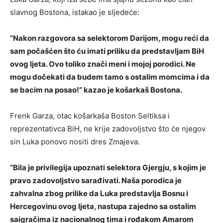
slavnog Bostona, istakao je sljedeće:
“Nakon razgovora sa selektorom Darijom, mogu reći da
sam počašćen što ću imati priliku da predstavljam BiH
ovog ljeta. Ovo toliko znači meni i mojoj porodici. Ne
mogu dočekati da budem tamo s ostalim momcima i da
se bacim na posao!” kazao je košarkaš Bostona.
Frenk Garza, otac košarkaša Boston Seltiksa i
reprezentativca BiH, ne krije zadovoljstvo što će njegov
sin Luka ponovo nositi dres Zmajeva.
“Bila je privilegija upoznati selektora Gjergju, s kojim je
pravo zadovoljstvo sarađivati. Naša porodica je
zahvalna zbog prilike da Luka predstavlja Bosnu i
Hercegovinu ovog ljeta, nastupa zajedno sa ostalim
saigračima iz nacionalnog tima i rođakom Amarom