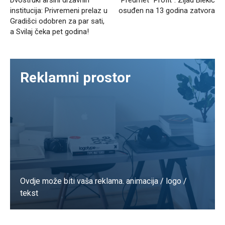
Dvostruki aršini državnih
Predmet “Profit”: Zijad Blekić
institucija: Privremeni prelaz u
osuđen na 13 godina zatvora
Gradišci odobren za par sati,
a Svilaj čeka pet godina!
Reklamni prostor
Ovdje može biti vaša reklama. animacija / logo /
tekst