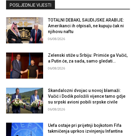
Kontaktirajte nas
POSLJEDNJE VIJESTI
TOTALNI DEBAKL SAUDIJSKE ARABIJE:
Amerikanci ih otpisali, ne kupuju čak ni
njihovu naftu
06/08/2026
Zelenski stiže u Srbiju: Primiće ga Vučić,
a Putin će, za sada, samo gledati…
06/08/2026
Skandalozni dvojac u novoj blamaži:
Vučić i Dodik položili vijence tamo gdje
su srpski avioni pobili srpske civile
06/08/2026
Uefa ostaje pri prijetnji bojkotom Fifa
takmičenja uprkos izvinjenju Infantina