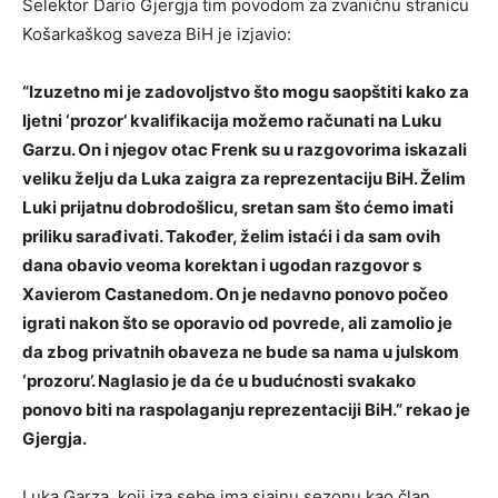
Selektor Dario Gjergja tim povodom za zvaničnu stranicu
Košarkaškog saveza BiH je izjavio:
“Izuzetno mi je zadovoljstvo što mogu saopštiti kako za
ljetni ‘prozor’ kvalifikacija možemo računati na Luku
Garzu. On i njegov otac Frenk su u razgovorima iskazali
veliku želju da Luka zaigra za reprezentaciju BiH. Želim
Luki prijatnu dobrodošlicu, sretan sam što ćemo imati
priliku sarađivati. Također, želim istaći i da sam ovih
dana obavio veoma korektan i ugodan razgovor s
Xavierom Castanedom. On je nedavno ponovo počeo
igrati nakon što se oporavio od povrede, ali zamolio je
da zbog privatnih obaveza ne bude sa nama u julskom
‘prozoru’. Naglasio je da će u budućnosti svakako
ponovo biti na raspolaganju reprezentaciji BiH.” rekao je
Gjergja.
Luka Garza, koji iza sebe ima sjajnu sezonu kao član