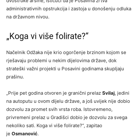
dvostruke aršine, ističući da je Posavina žrtva
administrativnih opstrukcija i zastoja u donošenju odluka
na državnom nivou.
„Koga vi više folirate?“
Načelnik Odžaka nije krio ogorčenje brzinom kojom se
rješavaju problemi u nekim dijelovima države, dok
strateški važni projekti u Posavini godinama skupljaju
prašinu.
„Prije pet godina otvoren je granični prelaz
Svilaj
, jedini
na autoputu u ovom dijelu države, a još uvijek nije dobio
dozvolu za promet svih vrsta roba. Istovremeno,
privremeni prelaz u Gradišci dobio je dozvolu za svega
nekoliko sati. Koga vi više folirate?“, zapitao
je
Osmanović
.