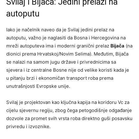
Svilaj i Bijača: Jedini prelazi na
autoputu
Iako je načelnik naveo da je Svilaj jedini prelaz na
autoputu, važno je naglasiti da Bosna i Hercegovina na
mreži autoputeva ima i moderni granični prelaz
Bijača
(na
dionici prema Hrvatskoj/Novim Selima). Međutim, Bijača
se nalazi na samom jugu države i privrednicima sa
sjevera i iz centralne Bosne nije od velike koristi kada je
u pitanju brzi i ekonomičan transport roba prema
unutrašnjosti Evropske unije.
Svilaj je projektovan kao ključna kapija na koridoru Vc za
cijelu sjevernu regiju, zbog čega petogodišnje odgađanje
dozvole za promet svih vrsta roba direktno guši posavsku
privredu i izvoznike.