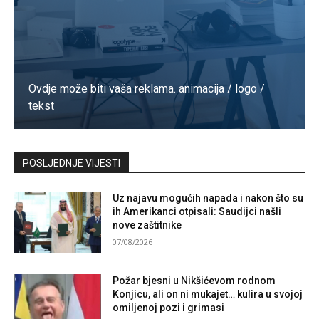
Ovdje može biti vaša reklama. animacija / logo /
tekst
Kontaktirajte nas
POSLJEDNJE VIJESTI
Uz najavu mogućih napada i nakon što su
ih Amerikanci otpisali: Saudijci našli
nove zaštitnike
07/08/2026
Požar bjesni u Nikšićevom rodnom
Konjicu, ali on ni mukajet… kulira u svojoj
omiljenoj pozi i grimasi