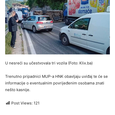
U nesreći su učestvovala tri vozila (Foto: Klix.ba)
Trenutno pripadnici MUP-a HNK obavljaju uviđaj te će se
informacije o eventualnim povrijeđenim osobama znati
nešto kasnije.
Post Views:
121