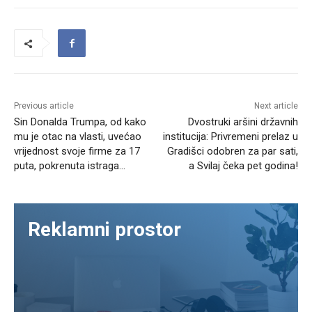
Previous article
Next article
Sin Donalda Trumpa, od kako
Dvostruki aršini državnih
mu je otac na vlasti, uvećao
institucija: Privremeni prelaz u
vrijednost svoje firme za 17
Gradišci odobren za par sati,
puta, pokrenuta istraga…
a Svilaj čeka pet godina!
Reklamni prostor