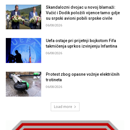
Skandalozni dvojac u novoj blamaži:
Vučić i Dodik položili vijence tamo gdje
su srpski avioni pobili srpske civile
06/08/2026
Uefa ostaje pri prijetnji bojkotom Fifa
takmičenja uprkos izvinjenju Infantina
06/08/2026
Protest zbog opasne vožnje električnih
trotineta
06/08/2026
Load more