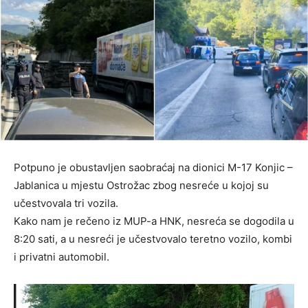
Potpuno je obustavljen saobraćaj na dionici M-17 Konjic –
Jablanica u mjestu Ostrožac zbog nesreće u kojoj su
učestvovala tri vozila.
Kako nam je rečeno iz MUP-a HNK, nesreća se dogodila u
8:20 sati, a u nesreći je učestvovalo teretno vozilo, kombi
i privatni automobil.