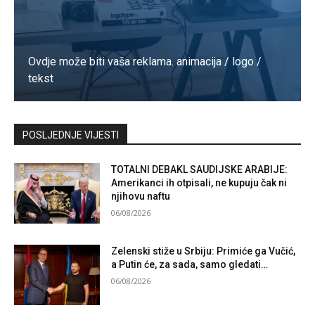
Ovdje može biti vaša reklama. animacija / logo /
tekst
Kontaktirajte nas
POSLJEDNJE VIJESTI
TOTALNI DEBAKL SAUDIJSKE ARABIJE:
Amerikanci ih otpisali, ne kupuju čak ni
njihovu naftu
06/08/2026
Zelenski stiže u Srbiju: Primiće ga Vučić,
a Putin će, za sada, samo gledati…
06/08/2026