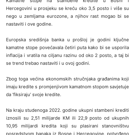
Kamatne stope na stambene kredite u Bosni i
Hercegovini u prosjeku se kreću oko 3,5 posto i više su
nego u zemljama eurozone, a njihov rast mogao bi se
nastaviti i ove godine.
Europska središnja banka u prošloj je godini ključne
kamatne stope povećavala četiri puta kako bi se usporila
inflacija i vratila na ciljanu razinu od oko 2 posto, a taj bi
se trend trebao nastaviti i u ovoj godini.
Zbog toga većina ekonomskih stručnjaka građanima koji
imaju kredite s promjenjivom kamatnom stopom savjetuje
da ‘fiksiraju’ svoje kredite.
Na kraju studenoga 2022. godine ukupni stambeni krediti
iznosili su 2,51 milijarde KM ili 22,9 posto od ukupnih
10,95 milijardi kredita koji su plasirani stanovništvu
posredstvom banaka iz Bosne i Hercegovine, potvrđeno