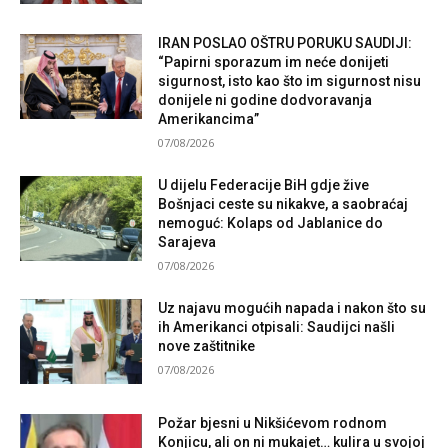
IRAN POSLAO OŠTRU PORUKU SAUDIJI:
“Papirni sporazum im neće donijeti
sigurnost, isto kao što im sigurnost nisu
donijele ni godine dodvoravanja
Amerikancima”
07/08/2026
U dijelu Federacije BiH gdje žive
Bošnjaci ceste su nikakve, a saobraćaj
nemoguć: Kolaps od Jablanice do
Sarajeva
07/08/2026
Uz najavu mogućih napada i nakon što su
ih Amerikanci otpisali: Saudijci našli
nove zaštitnike
07/08/2026
Požar bjesni u Nikšićevom rodnom
Konjicu, ali on ni mukajet… kulira u svojoj