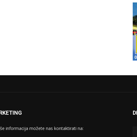
RKETING
D
iše informacija možete nas kontaktirati na: