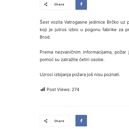
Share
Šest vozila Vatrogasne jedinice Brčko uz 
koji je jutros izbio u pogonu fabrike za 
Brod.
Prema nezvaničnim informacijama, požar j
pomoć su zatražile četiri osobe.
Uzroci izbijanja požara još nisu poznati.
Post Views:
274
Share