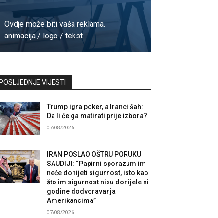
Ovdje može biti vaša reklama.
animacija / logo / tekst
Kontaktirajte nas
POSLJEDNJE VIJESTI
Trump igra poker, a Iranci šah:
Da li će ga matirati prije izbora?
07/08/2026
IRAN POSLAO OŠTRU PORUKU
SAUDIJI: “Papirni sporazum im
neće donijeti sigurnost, isto kao
što im sigurnost nisu donijele ni
godine dodvoravanja
Amerikancima”
07/08/2026