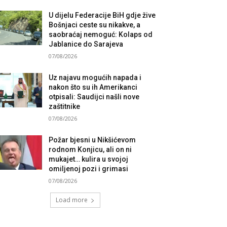
U dijelu Federacije BiH gdje žive
Bošnjaci ceste su nikakve, a
saobraćaj nemoguć: Kolaps od
Jablanice do Sarajeva
07/08/2026
Uz najavu mogućih napada i
nakon što su ih Amerikanci
otpisali: Saudijci našli nove
zaštitnike
07/08/2026
Požar bjesni u Nikšićevom
rodnom Konjicu, ali on ni
mukajet… kulira u svojoj
omiljenoj pozi i grimasi
07/08/2026
Load more