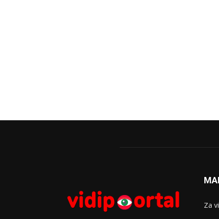
MA
Za v