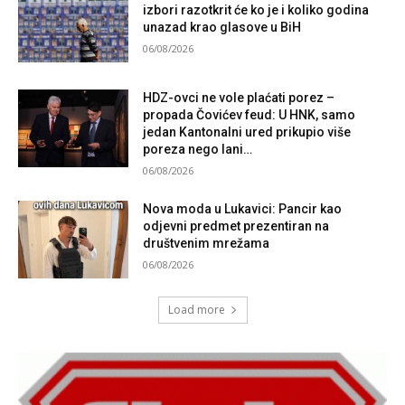
izbori razotkrit će ko je i koliko godina
unazad krao glasove u BiH
06/08/2026
HDZ-ovci ne vole plaćati porez –
propada Čovićev feud: U HNK, samo
jedan Kantonalni ured prikupio više
poreza nego lani…
06/08/2026
Nova moda u Lukavici: Pancir kao
odjevni predmet prezentiran na
društvenim mrežama
06/08/2026
Load more