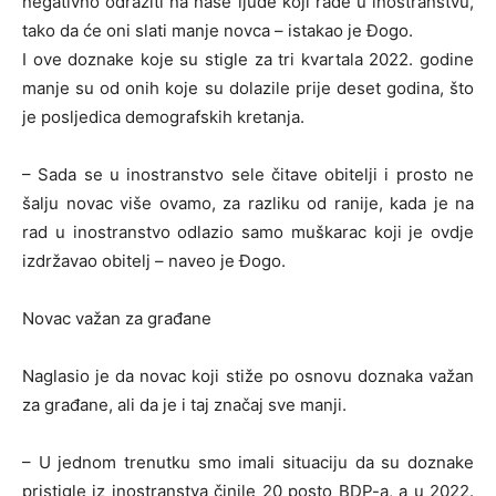
negativno odraziti na naše ljude koji rade u inostranstvu,
tako da će oni slati manje novca – istakao je Đogo.
I ove doznake koje su stigle za tri kvartala 2022. godine
manje su od onih koje su dolazile prije deset godina, što
je posljedica demografskih kretanja.
– Sada se u inostranstvo sele čitave obitelji i prosto ne
šalju novac više ovamo, za razliku od ranije, kada je na
rad u inostranstvo odlazio samo muškarac koji je ovdje
izdržavao obitelj – naveo je Đogo.
Novac važan za građane
Naglasio je da novac koji stiže po osnovu doznaka važan
za građane, ali da je i taj značaj sve manji.
– U jednom trenutku smo imali situaciju da su doznake
pristigle iz inostranstva činile 20 posto BDP-a, a u 2022.