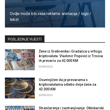
Ovdje može biti vaša reklama. animacija / logo /
tekst
Kontaktirajte nas
POSLJEDNJE VIJESTI
Žene iz Srebrenika i Gradačca u vrtlogu
kriptovaluta: Vladimir Popović iz Trnova
ih prevario za 42 000 KM
06/08/2026
Osumnjičen da je prevarama s
kriptovalutama oštetio dvije žene za
42.000 KM
06/08/2026
Strančarenje i zastranjivanje: Oktobarski