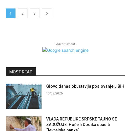
1
2
3
- Advertisment -
MOST READ
Glovo danas obustavlja poslovanje u BiH
10/08/2026
VLADA REPUBLIKE SRPSKE TAJNO SE
ZADUŽUJE: Hoće li Dodika spasiti
“jevrejska banka”