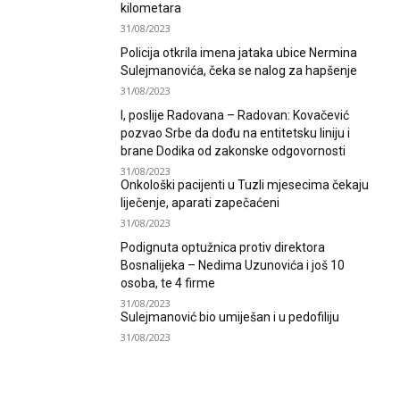
kilometara
31/08/2023
Policija otkrila imena jataka ubice Nermina
Sulejmanovića, čeka se nalog za hapšenje
31/08/2023
I, poslije Radovana – Radovan: Kovačević
pozvao Srbe da dođu na entitetsku liniju i
brane Dodika od zakonske odgovornosti
31/08/2023
Onkološki pacijenti u Tuzli mjesecima čekaju
liječenje, aparati zapečaćeni
31/08/2023
Podignuta optužnica protiv direktora
Bosnalijeka – Nedima Uzunovića i još 10
osoba, te 4 firme
31/08/2023
Sulejmanović bio umiješan i u pedofiliju
31/08/2023