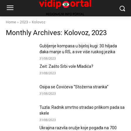
Home
2023
Kolovoz
Monthly Archives: Kolovoz, 2023
Gubljenje kompasa u bijeloj kugi: 30 hiljada
đaka manje u RS, a sve više ruskog jezika
31/08/2023
Zeit: Zašto Srbi vole Mladića?
31/08/2023
Osipa se Čovićeva “Stožerna stranka”
31/08/2023
Tuzla: Radnik smrtno stradao prilikom pada sa
skele
31/08/2023
Ukrajina razvila oružje koje pogađa na 700