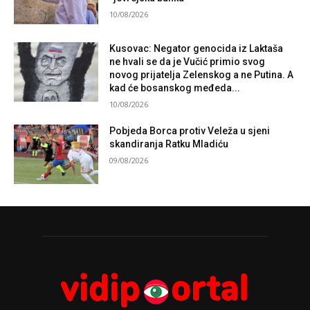
10/08/2026
Kusovac: Negator genocida iz Laktaša
ne hvali se da je Vučić primio svog
novog prijatelja Zelenskog a ne Putina. A
kad će bosanskog međeda...
10/08/2026
Pobjeda Borca protiv Veleža u sjeni
skandiranja Ratku Mladiću
09/08/2026