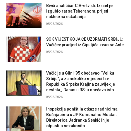
Bivši analitičar CIA-e tvrdi: Izrael je
izgubio rat sa Teheranom, prijeti
nuklearna eskalacija
05/08/2026
ŠOK VIJEST KOJA ĆE UZDRMATI SRBIJU:
Vučićev pradjed iz Čipuljića zvao se Ante
05/08/2026
Vučić je u Glini ’95 obećavao “Veliku
Srbiju”, a za nekoliko mjeseci tzv.
Republika Srpska Krajina zauvijek je
nestala_ Danas u RS-u obećava isto...
05/08/2026
Inspekcija poništila otkaze radnicima
Bošnjacima u JP Komunalno Mostar:
Direktorica Jadranka Senkić ih je
otpustila nezakonito