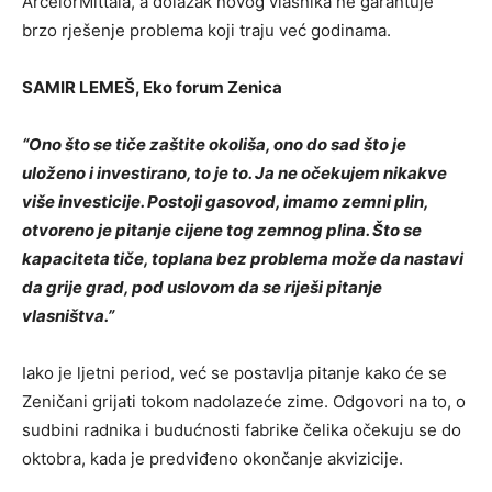
ArcelorMittala, a dolazak novog vlasnika ne garantuje
brzo rješenje problema koji traju već godinama.
SAMIR LEMEŠ, Eko forum Zenica
“Ono što se tiče zaštite okoliša, ono do sad što je
uloženo i investirano, to je to. Ja ne očekujem nikakve
više investicije. Postoji gasovod, imamo zemni plin,
otvoreno je pitanje cijene tog zemnog plina. Što se
kapaciteta tiče, toplana bez problema može da nastavi
da grije grad, pod uslovom da se riješi pitanje
vlasništva.”
Iako je ljetni period, već se postavlja pitanje kako će se
Zeničani grijati tokom nadolazeće zime. Odgovori na to, o
sudbini radnika i budućnosti fabrike čelika očekuju se do
oktobra, kada je predviđeno okončanje akvizicije.