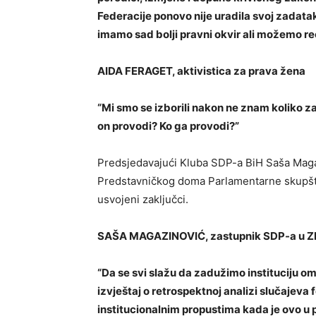
Federacije ponovo nije uradila svoj zadata
imamo sad bolji pravni okvir ali možemo reć
AIDA FERAGET, aktivistica za prava žena
“Mi smo se izborili nakon ne znam koliko za 
on provodi? Ko ga provodi?”
Predsjedavajući Kluba SDP-a BiH Saša Magaz
Predstavničkog doma Parlamentarne skupštin
usvojeni zaključci.
SAŠA MAGAZINOVIĆ, zastupnik SDP-a u Z
“Da se svi slažu da zadužimo instituciju o
izvještaj o retrospektnoj analizi slučajeva
institucionalnim propustima kada je ovo u p