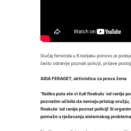
Slučaj femicida u Kiseljaku ponovo je podsje
često odranije poznati policiji, prijave posto
AIDA FERAGET, aktivistica za prava žena
“Koliko puta ste vi čuli floskulu ‘od ranije po
poznatim učinila da nemaju pristup oružju, 
floskula ‘od ranije poznat policiji’ ili org
pomaže u rješavanju sistemskog problema k