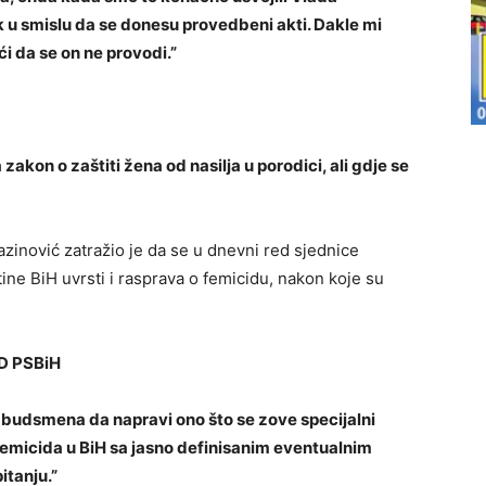
k u smislu da se donesu provedbeni akti. Dakle mi
i da se on ne provodi.”
zakon o zaštiti žena od nasilja u porodici, ali gdje se
inović zatražio je da se u dnevni red sjednice
e BiH uvrsti i rasprava o femicidu, nakon koje su
D PSBiH
mbudsmena da napravi ono što se zove specijalni
 femicida u BiH sa jasno definisanim eventualnim
itanju.”