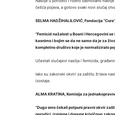
Nasilje u porodici i rodno zasnovano nasilje
češća pojava, a gotovo svaki novi slučaj otvar
SELMA HADŽIHALILOVIĆ, Fondacija “Cure
“Femicid nažalost u Bosni i Hercegovini se 
kasnimo i bojim se da ne samo da je za živ
kompletno društvo koje je normaliziralo po
Učestali slučajevi nasilja i femicida, građan
Iako su zakonski okviri za zaštitu žrtava nasi
izostaje.
ALMA KRATINA, Komisija za jednakopravno
“Dugo smo čekali potpuni pravni okvir zaštit
porodici, izmjene i dopune krivičnog zako