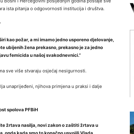
 u Bosni i Hercegovini posljednjih godina postaje sve
a ista pitanja o odgovornosti institucija i društva.
”
širi kao požar, a mi imamo jedno usporeno djelovanje,
ote ubijenih žena prekasno, prekasno je za jedno
javu femicida u našoj svakodnevnici.”
ima sve više stvaraju osjećaj nesigurnosti.
lja unaprijeđeni, njihova primjena u praksi i dalje
st spolova PFBiH
e žrtava nasilja, novi zakon o zaštiti žrtava u
na, onda kada smo to konačno usvojili Vlada