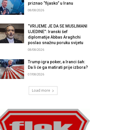
priznao “fijasko” u Iranu
08/08/2026
“VRIJEME JE DA SE MUSLIMANI
UJEDINE”: Iranski šef
diplomatije Abbas Araghchi
poslao snažnu poruku svijetu
08/08/2026
Trump igra poker, a Iranci šah:
Da li će ga matirati prije izbora?
07/08/2026
Load more