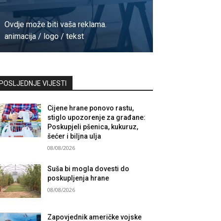
Ovdje može biti vaša reklama.
animacija / logo / tekst
Kontaktirajte nas
POSLJEDNJE VIJESTI
Cijene hrane ponovo rastu,
stiglo upozorenje za građane:
Poskupjeli pšenica, kukuruz,
šećer i biljna ulja
08/08/2026
Suša bi mogla dovesti do
poskupljenja hrane
08/08/2026
Zapovjednik američke vojske