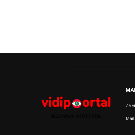
MA
Za v
Mail