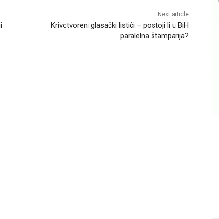
Next article
i
Krivotvoreni glasački listići – postoji li u BiH
paralelna štamparija?