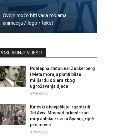
Ovdje može biti vaša reklama.
animacija / logo / tekst
Kontaktirajte nas
POSLJEDNJE VIJESTI
Pohlepna štetočina: Zuckerberg
i Meta moraju platiti blizu
milijardu dolara zbog
ugrožavanja djece
07/08/2026
Kineski obavještajci razotkrili
Tel Aviv: Mossad orkestrirao
migrantsku krizu u Španiji, riječ
je o osveti
07/08/2026