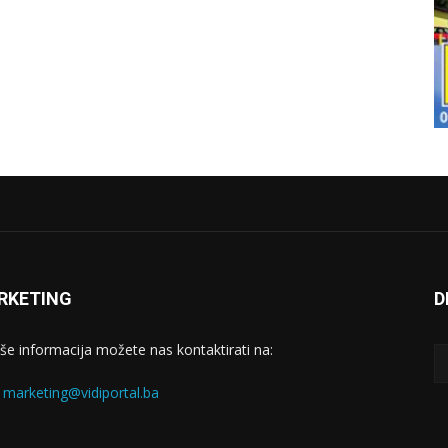
RKETING
D
iše informacija možete nas kontaktirati na:
:
marketing@vidiportal.ba