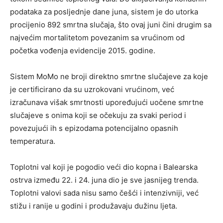
podataka za posljednje dane juna, sistem je do utorka
procijenio 892 smrtna slučaja, što ovaj juni čini drugim sa
najvećim mortalitetom povezanim sa vrućinom od
početka vođenja evidencije 2015. godine.
Sistem MoMo ne broji direktno smrtne slučajeve za koje
je certificirano da su uzrokovani vrućinom, već
izračunava višak smrtnosti upoređujući uočene smrtne
slučajeve s onima koji se očekuju za svaki period i
povezujući ih s epizodama potencijalno opasnih
temperatura.
Toplotni val koji je pogodio veći dio kopna i Balearska
ostrva između 22. i 24. juna dio je sve jasnijeg trenda.
Toplotni valovi sada nisu samo češći i intenzivniji, već
stižu i ranije u godini i produžavaju dužinu ljeta.