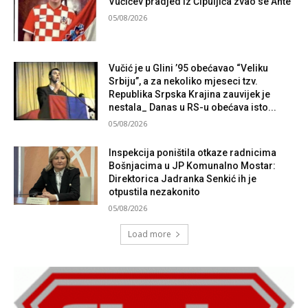
Vučićev pradjed iz Čipuljića zvao se Ante
05/08/2026
Vučić je u Glini ’95 obećavao “Veliku
Srbiju”, a za nekoliko mjeseci tzv.
Republika Srpska Krajina zauvijek je
nestala_ Danas u RS-u obećava isto...
05/08/2026
Inspekcija poništila otkaze radnicima
Bošnjacima u JP Komunalno Mostar:
Direktorica Jadranka Senkić ih je
otpustila nezakonito
05/08/2026
Load more