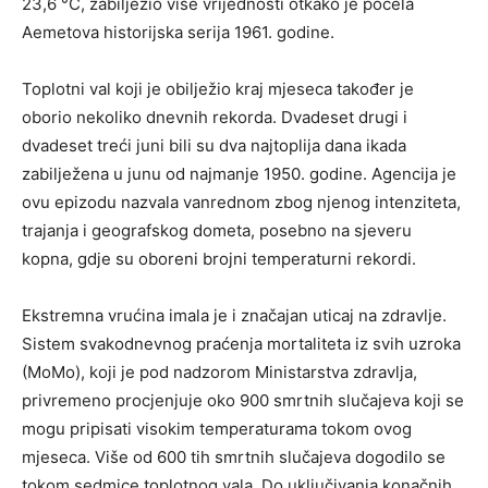
23,6 °C, zabilježio više vrijednosti otkako je počela
Aemetova historijska serija 1961. godine.
Toplotni val koji je obilježio kraj mjeseca također je
oborio nekoliko dnevnih rekorda. Dvadeset drugi i
dvadeset treći juni bili su dva najtoplija dana ikada
zabilježena u junu od najmanje 1950. godine. Agencija je
ovu epizodu nazvala vanrednom zbog njenog intenziteta,
trajanja i geografskog dometa, posebno na sjeveru
kopna, gdje su oboreni brojni temperaturni rekordi.
Ekstremna vrućina imala je i značajan uticaj na zdravlje.
Sistem svakodnevnog praćenja mortaliteta iz svih uzroka
(MoMo), koji je pod nadzorom Ministarstva zdravlja,
privremeno procjenjuje oko 900 smrtnih slučajeva koji se
mogu pripisati visokim temperaturama tokom ovog
mjeseca. Više od 600 tih smrtnih slučajeva dogodilo se
tokom sedmice toplotnog vala. Do uključivanja konačnih