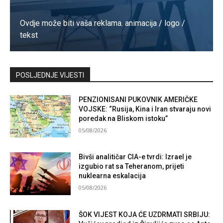
Ovdje može biti vaša reklama. animacija / logo /
tekst
Kontaktirajte nas
POSLJEDNJE VIJESTI
PENZIONISANI PUKOVNIK AMERIČKE
VOJSKE: “Rusija, Kina i Iran stvaraju novi
poredak na Bliskom istoku”
05/08/2026
Bivši analitičar CIA-e tvrdi: Izrael je
izgubio rat sa Teheranom, prijeti
nuklearna eskalacija
05/08/2026
ŠOK VIJEST KOJA ĆE UZDRMATI SRBIJU: