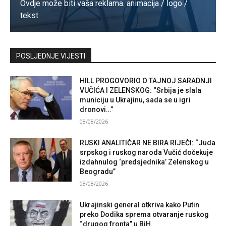
Ovdje može biti vaša reklama. animacija / logo /
tekst
Kontaktirajte nas
POSLJEDNJE VIJESTI
HILL PROGOVORIO O TAJNOJ SARADNJI
VUČIĆA I ZELENSKOG: “Srbija je slala
municiju u Ukrajinu, sada se u igri
dronovi…”
08/08/2026
RUSKI ANALITIČAR NE BIRA RIJEČI: “Juda
srpskog i ruskog naroda Vučić dočekuje
izdahnulog ‘predsjednika’ Zelenskog u
Beogradu”
08/08/2026
Ukrajinski general otkriva kako Putin
preko Dodika sprema otvaranje ruskog
“drugog fronta” u BiH