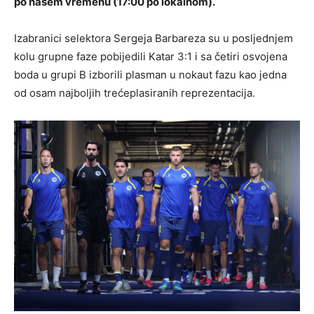
po našem vremenu (17:00 po lokalnom).
Izabranici selektora Sergeja Barbareza su u posljednjem
kolu grupne faze pobijedili Katar 3:1 i sa četiri osvojena
boda u grupi B izborili plasman u nokaut fazu kao jedna
od osam najboljih trećeplasiranih reprezentacija.