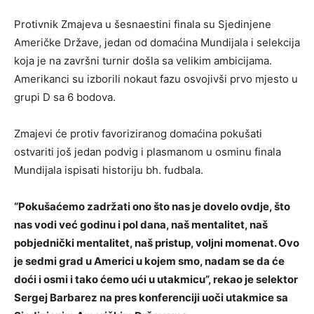
Protivnik Zmajeva u šesnaestini finala su Sjedinjene
Američke Države, jedan od domaćina Mundijala i selekcija
koja je na završni turnir došla sa velikim ambicijama.
Amerikanci su izborili nokaut fazu osvojivši prvo mjesto u
grupi D sa 6 bodova.
Zmajevi će protiv favoriziranog domaćina pokušati
ostvariti još jedan podvig i plasmanom u osminu finala
Mundijala ispisati historiju bh. fudbala.
“Pokušaćemo zadržati ono što nas je dovelo ovdje, što
nas vodi već godinu i pol dana, naš mentalitet, naš
pobjednički mentalitet, naš pristup, voljni momenat. Ovo
je sedmi grad u Americi u kojem smo, nadam se da će
doći i osmi i tako ćemo ući u utakmicu”, rekao je selektor
Sergej Barbarez na pres konferenciji uoči utakmice sa