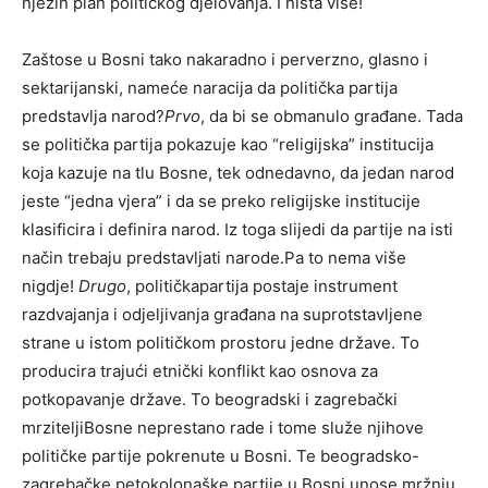
njezin plan političkog djelovanja. I ništa više!
Zaštose u Bosni tako nakaradno i perverzno, glasno i
sektarijanski, nameće naracija da politička partija
predstavlja narod?
Prvo
, da bi se obmanulo građane. Tada
se politička partija pokazuje kao “religijska” institucija
koja kazuje na tlu Bosne, tek odnedavno, da jedan narod
jeste “jedna vjera” i da se preko religijske institucije
klasificira i definira narod. Iz toga slijedi da partije na isti
način trebaju predstavljati narode.Pa to nema više
nigdje!
Drugo
, političkapartija postaje instrument
razdvajanja i odjeljivanja građana na suprotstavljene
strane u istom političkom prostoru jedne države. To
producira trajući etnički konflikt kao osnova za
potkopavanje države. To beogradski i zagrebački
mrziteljiBosne neprestano rade i tome služe njihove
političke partije pokrenute u Bosni. Te beogradsko-
zagrebačke petokolonaške partije u Bosni unose mržnju,