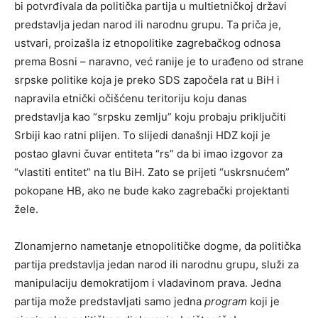
bi potvrđivala da politička partija u multietničkoj državi
predstavlja jedan narod ili narodnu grupu. Ta priča je,
ustvari, proizašla iz etnopolitike zagrebačkog odnosa
prema Bosni – naravno, već ranije je to urađeno od strane
srpske politike koja je preko SDS započela rat u BiH i
napravila etnički očišćenu teritoriju koju danas
predstavlja kao “srpsku zemlju” koju probaju priključiti
Srbiji kao ratni plijen. To slijedi današnji HDZ koji je
postao glavni čuvar entiteta “rs” da bi imao izgovor za
“vlastiti entitet” na tlu BiH. Zato se prijeti “uskrsnućem”
pokopane HB, ako ne bude kako zagrebački projektanti
žele.
Zlonamjerno nametanje etnopolitičke dogme, da politička
partija predstavlja jedan narod ili narodnu grupu, služi za
manipulaciju demokratijom i vladavinom prava. Jedna
partija može predstavljati samo jedna
program
koji je