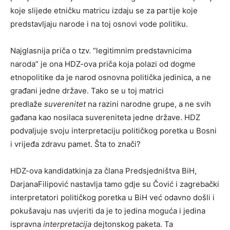
koje slijede etničku matricu izdaju se za partije koje
predstavljaju narode i na toj osnovi vode politiku.
Najglasnija priča o tzv. “legitimnim predstavnicima
naroda” je ona HDZ-ova priča koja polazi od dogme
etnopolitike da je narod osnovna politička jedinica, a ne
građani jedne države. Tako se u toj matrici
predlaže
suverenitet
na razini narodne grupe, a ne svih
gađana kao nosilaca suvereniteta jedne države. HDZ
podvaljuje svoju interpretaciju političkog poretka u Bosni
i vrijeđa zdravu pamet. Šta to znači?
HDZ-ova kandidatkinja za člana Predsjedništva BiH,
DarjanaFilipović nastavlja tamo gdje su Čović i zagrebački
interpretatori političkog poretka u BiH već odavno došli i
pokušavaju nas uvjeriti da je to jedina moguća i jedina
ispravna
interpretacija
dejtonskog paketa. Ta