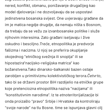
nered, konflikt, obmanu, ponižavanje drugačijeg kao
model djelovanja i ne dozvoljavaju da se uspostavi
jedinstvena bosanska svijest. One uvjeravaju građane da
im je matica negdje drugdje, da nemaju ništa s Bosnom,
da trebaju da se vežu za izvanbosanske politike i služe
njihovim interesima. Zato građani iseljavaju i žive
oskudno i besciljno.
Treće
, etnopolitika je predvorje
fašizma i nacizma. U njoj se preferira okupljanje
okojednog “etničkog svežnja ili snoplja” ili se
hipostazira“nacijsko-religijska matrica” kao
božanstvena.Tako dinarsko-balkanski bazen ostaje
zarobljen u primitivizmu kolektivističkog terora.
Četvrto
,
tako bi se državni prostor BiH razdijelio na etničke grupe
koje pretenciozna etnopolitika naziva “nacijama” ili
“konstitutivnim narodima”. Iz te
etnoteritorijalizacije
bi
onda proizašlo “pravo” Srbije i Hrvatske da kontroliraju
“svoje narode” na tlu Bosne. time se ispunjava glavni cilj