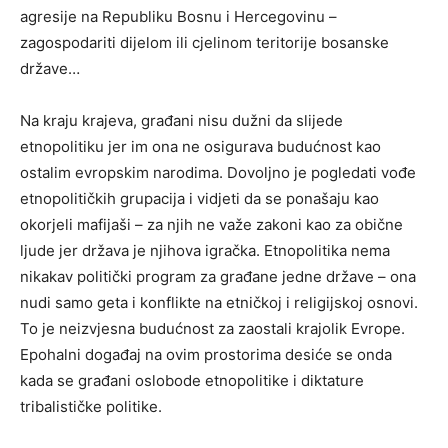
agresije na Republiku Bosnu i Hercegovinu –
zagospodariti dijelom ili cjelinom teritorije bosanske
države…
Na kraju krajeva, građani nisu dužni da slijede
etnopolitiku jer im ona ne osigurava budućnost kao
ostalim evropskim narodima. Dovoljno je pogledati vođe
etnopolitičkih grupacija i vidjeti da se ponašaju kao
okorjeli mafijaši – za njih ne važe zakoni kao za obične
ljude jer država je njihova igračka. Etnopolitika nema
nikakav politički program za građane jedne države – ona
nudi samo geta i konflikte na etničkoj i religijskoj osnovi.
To je neizvjesna budućnost za zaostali krajolik Evrope.
Epohalni događaj na ovim prostorima desiće se onda
kada se građani oslobode etnopolitike i diktature
tribalističke politike.