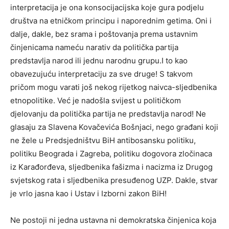
interpretacija je ona konsocijacijska koje gura podjelu
društva na etničkom principu i naporednim getima. Oni i
dalje, dakle, bez srama i poštovanja prema ustavnim
činjenicama nameću narativ da politička partija
predstavlja narod ili jednu narodnu grupu.I to kao
obavezujuću interpretaciju za sve druge! S takvom
pričom mogu varati još nekog rijetkog naivca-sljedbenika
etnopolitike. Već je nadošla svijest u političkom
djelovanju da politička partija ne predstavlja narod! Ne
glasaju za Slavena Kovačevića Bošnjaci, nego građani koji
ne žele u Predsjedništvu BiH antibosansku politiku,
politiku Beograda i Zagreba, politiku dogovora zločinaca
iz Karađorđeva, sljedbenika fašizma i nacizma iz Drugog
svjetskog rata i sljedbenika presuđenog UZP. Dakle, stvar
je vrlo jasna kao i Ustav i Izborni zakon BiH!
Ne postoji ni jedna ustavna ni demokratska činjenica koja