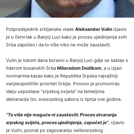
Potpredsjednik srbijanske vlade
Aleksandar Vulin
izjavio
je u četvrtak u Banjoj Luci kako je proces ujedinjenja svih
Srba započeo i da to više niko ne može zaustaviti.
Vulin je tokom dana boravio u Banjoj Luci gdje se sastao s
liderom bosanskih Srba
Miloradom Dodikom
, a u izjavi
novinarima kazao kako je Republika Srpska najvažniji
vanjskopolitički prioritet Srbije. Ponovo je promovirao
ideju uspostave “srpskog svijeta” na temeljima
deklaracije tzv. svesrpskog sabora iz lipnja ove godine.
“To više nije moguće ni zaustaviti. Proces stvaranja
srpskog svijeta, proces ujedinjenja, započet je”
, izjavio
je Vulin, poznat po zagovaranju velikosrpskog