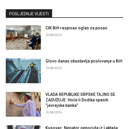
Kontaktirajte nas
POSLJEDNJE VIJESTI
CIK BiH raspisao oglas za posao
10/08/2026
Glovo danas obustavlja poslovanje u BiH
10/08/2026
VLADA REPUBLIKE SRPSKE TAJNO SE
ZADUŽUJE: Hoće li Dodika spasiti
“jevrejska banka”
10/08/2026
Kusovac: Negator genocida iz Laktaša