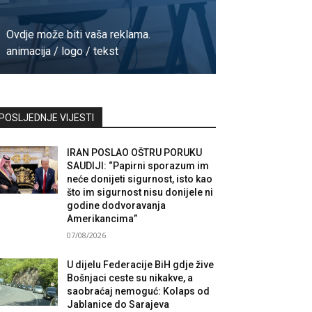
Ovdje može biti vaša reklama.
animacija / logo / tekst
Kontaktirajte nas
POSLJEDNJE VIJESTI
IRAN POSLAO OŠTRU PORUKU
SAUDIJI: “Papirni sporazum im
neće donijeti sigurnost, isto kao
što im sigurnost nisu donijele ni
godine dodvoravanja
Amerikancima”
07/08/2026
U dijelu Federacije BiH gdje žive
Bošnjaci ceste su nikakve, a
saobraćaj nemoguć: Kolaps od
Jablanice do Sarajeva