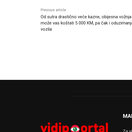
Previous article
Od sutra drastično veće kazne, obijesna vožnja
može vas koštati 5 000 KM, pa čak i oduzimanj
vozila
MA
Za v