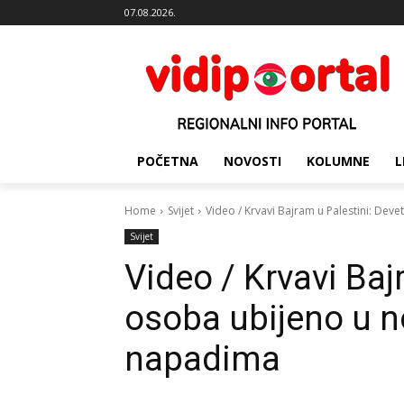
07.08.2026.
POČETNA
NOVOSTI
KOLUMNE
L
Home
Svijet
Video / Krvavi Bajram u Palestini: Deve
Svijet
Video / Krvavi Baj
osoba ubijeno u n
napadima