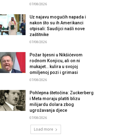
07/08/2026
Uz najavu mogućih napada i
nakon što su ih Amerikanci
otpisali: Saudijci našli nove
zaštitnike
07/08/2026
Požar bjesni u Nikšićevom
rodnom Konjicu, ali on ni
mukajet… kulira u svojoj
omiljenoj pozi i grimasi
07/08/2026
Pohlepna štetočina: Zuckerberg
i Meta moraju platiti blizu
milijardu dolara zbog
ugrožavanja djece
07/08/2026
Load more