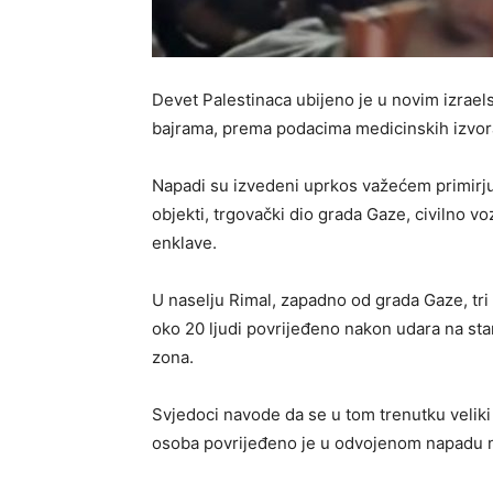
Devet Palestinaca ubijeno je u novim izrae
bajrama, prema podacima medicinskih izvora
Napadi su izvedeni uprkos važećem primirj
objekti, trgovački dio grada Gaze, civilno voz
enklave.
U naselju Rimal, zapadno od grada Gaze, tri
oko 20 ljudi povrijeđeno nakon udara na st
zona.
Svjedoci navode da se u tom trenutku veliki 
osoba povrijeđeno je u odvojenom napadu n