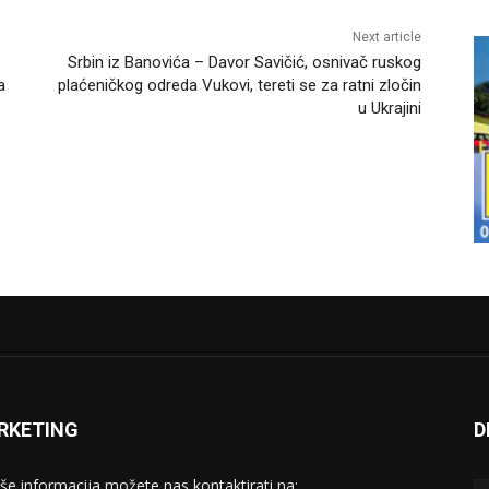
Next article
Srbin iz Banovića – Davor Savičić, osnivač ruskog
a
plaćeničkog odreda Vukovi, tereti se za ratni zločin
u Ukrajini
RKETING
D
iše informacija možete nas kontaktirati na: