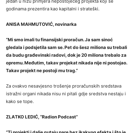
jedan u nizu primjera nepostojećeg projekta koji se
godinama prezentira kao kapitalni i strateški.
ANISA MAHMUTOVIĆ, novinarka
“Mi smo imali tu finansijski proračun. Ja sam sinoć
gledala i podsjetila sam se. Pet do šesz miliona su trebali
da budu građevinski radovi, dok je 20 miliona trebalo za
opremu. Međutim, takav projekat nikada nije ni postojao.
Takav projekt ne postoji mu trag.”
Za ovakvo nesavjesno trošenje proračunskih sredstava
istražni organi nikada nisu ni pitali gdje sredstva nestaju i
kako se tope.
ZLAТKO LEDIĆ, “Radion Podcast”
“Ti projekti i dalje gutaju pare bez ikakvog efekta i što je