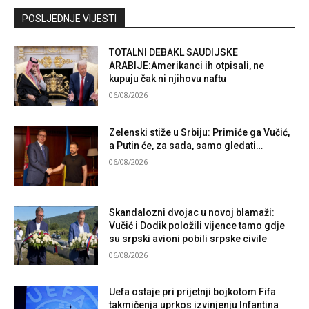
Kontaktirajte nas
POSLJEDNJE VIJESTI
TOTALNI DEBAKL SAUDIJSKE
ARABIJE:Amerikanci ih otpisali, ne
kupuju čak ni njihovu naftu
06/08/2026
Zelenski stiže u Srbiju: Primiće ga Vučić,
a Putin će, za sada, samo gledati…
06/08/2026
Skandalozni dvojac u novoj blamaži:
Vučić i Dodik položili vijence tamo gdje
su srpski avioni pobili srpske civile
06/08/2026
Uefa ostaje pri prijetnji bojkotom Fifa
takmičenja uprkos izvinjenju Infantina