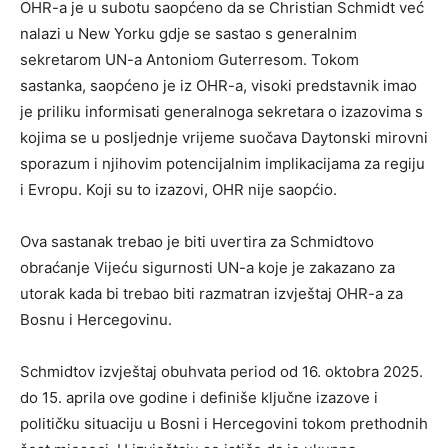
OHR-a je u subotu saopćeno da se Christian Schmidt već
nalazi u New Yorku gdje se sastao s generalnim
sekretarom UN-a Antoniom Guterresom. Tokom
sastanka, saopćeno je iz OHR-a, visoki predstavnik imao
je priliku informisati generalnoga sekretara o izazovima s
kojima se u posljednje vrijeme suočava Daytonski mirovni
sporazum i njihovim potencijalnim implikacijama za regiju
i Evropu. Koji su to izazovi, OHR nije saopćio.
Ova sastanak trebao je biti uvertira za Schmidtovo
obraćanje Vijeću sigurnosti UN-a koje je zakazano za
utorak kada bi trebao biti razmatran izvještaj OHR-a za
Bosnu i Hercegovinu.
Schmidtov izvještaj obuhvata period od 16. oktobra 2025.
do 15. aprila ove godine i definiše ključne izazove i
političku situaciju u Bosni i Hercegovini tokom prethodnih