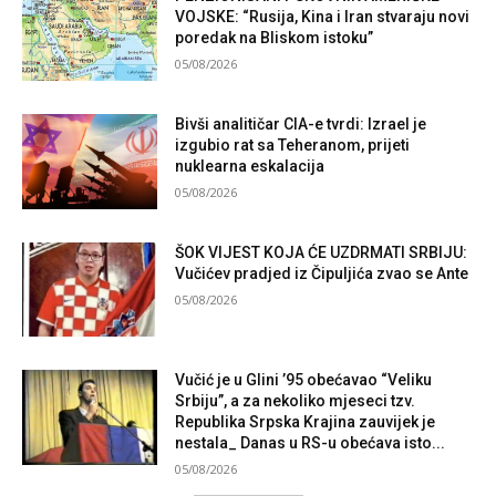
VOJSKE: “Rusija, Kina i Iran stvaraju novi
poredak na Bliskom istoku”
05/08/2026
Bivši analitičar CIA-e tvrdi: Izrael je
izgubio rat sa Teheranom, prijeti
nuklearna eskalacija
05/08/2026
ŠOK VIJEST KOJA ĆE UZDRMATI SRBIJU:
Vučićev pradjed iz Čipuljića zvao se Ante
05/08/2026
Vučić je u Glini ’95 obećavao “Veliku
Srbiju”, a za nekoliko mjeseci tzv.
Republika Srpska Krajina zauvijek je
nestala_ Danas u RS-u obećava isto...
05/08/2026