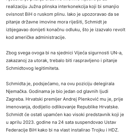
realizaciju Južna plinska interkonekcija koji bi smanjio
ovisnost BiH o ruskom plinu. Iako je upozoravao da se
pitanje državne imovine mora riješiti, Schmidt je
izbjegavao donijeti konačnu odluku, što je izazvalo revolt
kod američke administracije.
Zbog svega ovoga bi na sjednici Vijeća sigurnosti UN-a,
zakazanoj za utorak, trebalo biti raspravljeno i pitanje
Schmidtovog legitimiteta.
Schmidta je, podsjećamo, na ovu poziciju delegirala
Njemačka. Godinama je bio jedan od glavnih ljudi
Zagreba. Hrvatski premijer Andrej Plenković mu je, prije
imenovanja, dodijelio odlikovanje Republike Hrvatske.
Schmidt će ostati upamćen kao visoki predstavnik koji je
u aprilu 2023. godine na 24 sata suspendovao Ustav
Federacije BiH kako bi na vlast instalirao Trojku i HDZ.