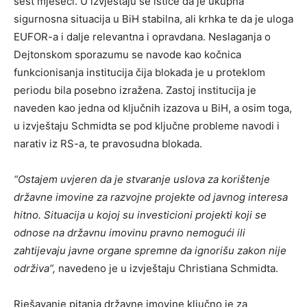
šest mjeseci. U izvještaju se ističe da je ukupna
sigurnosna situacija u BiH stabilna, ali krhka te da je uloga
EUFOR-a i dalje relevantna i opravdana. Neslaganja o
Dejtonskom sporazumu se navode kao kočnica
funkcionisanja institucija čija blokada je u proteklom
periodu bila posebno izražena. Zastoj institucija je
naveden kao jedna od ključnih izazova u BiH, a osim toga,
u izvještaju Schmidta se pod ključne probleme navodi i
narativ iz RS-a, te pravosudna blokada.
“Ostajem uvjeren da je stvaranje uslova za korištenje
državne imovine za razvojne projekte od javnog interesa
hitno. Situacija u kojoj su investicioni projekti koji se
odnose na državnu imovinu pravno nemogući ili
zahtijevaju javne organe spremne da ignorišu zakon nije
održiva”,
navedeno je u izvještaju Christiana Schmidta.
Rješavanje pitanja državne imovine ključno je za