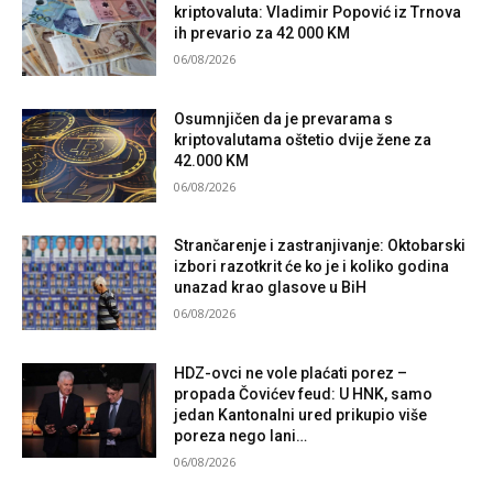
kriptovaluta: Vladimir Popović iz Trnova
ih prevario za 42 000 KM
06/08/2026
Osumnjičen da je prevarama s
kriptovalutama oštetio dvije žene za
42.000 KM
06/08/2026
Strančarenje i zastranjivanje: Oktobarski
izbori razotkrit će ko je i koliko godina
unazad krao glasove u BiH
06/08/2026
HDZ-ovci ne vole plaćati porez –
propada Čovićev feud: U HNK, samo
jedan Kantonalni ured prikupio više
poreza nego lani…
06/08/2026