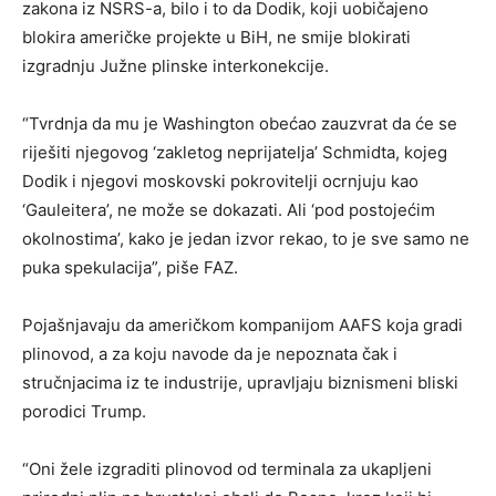
zakona iz NSRS-a, bilo i to da Dodik, koji uobičajeno
blokira američke projekte u BiH, ne smije blokirati
izgradnju Južne plinske interkonekcije.
“Tvrdnja da mu je Washington obećao zauzvrat da će se
riješiti njegovog ‘zakletog neprijatelja’ Schmidta, kojeg
Dodik i njegovi moskovski pokrovitelji ocrnjuju kao
‘Gauleitera’, ne može se dokazati. Ali ‘pod postojećim
okolnostima’, kako je jedan izvor rekao, to je sve samo ne
puka spekulacija”, piše FAZ.
Pojašnjavaju da američkom kompanijom AAFS koja gradi
plinovod, a za koju navode da je nepoznata čak i
stručnjacima iz te industrije, upravljaju biznismeni bliski
porodici Trump.
“Oni žele izgraditi plinovod od terminala za ukapljeni