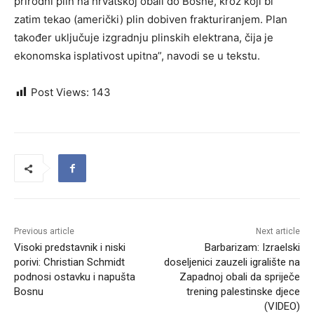
prirodni plin na hrvatskoj obali do Bosne, kroz koji bi
zatim tekao (američki) plin dobiven frakturiranjem. Plan
također uključuje izgradnju plinskih elektrana, čija je
ekonomska isplativost upitna”, navodi se u tekstu.
Post Views:
143
Previous article
Next article
Visoki predstavnik i niski
Barbarizam: Izraelski
porivi: Christian Schmidt
doseljenici zauzeli igralište na
podnosi ostavku i napušta
Zapadnoj obali da spriječe
Bosnu
trening palestinske djece
(VIDEO)