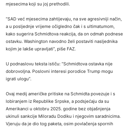
mjesecima koji su joj prethodili.
“SAD već mjesecima zahtijevaju, na sve agresivniji način,
a u posljednje vrijeme očigledno čak i s ultimatumom,
kako sugerira Schmidtova reakcija, da on odmah podnese
ostavku. Washington navodno želi postaviti nasljednika
kojim je lakše upravljati”, piše FAZ.
U podnaslovu teksta ističu: “Schmidtova ostavka nije
dobrovoljna. Poslovni interesi porodice Trump mogu
igrati ulogu”.
Ovaj medij američke pritiske na Schmidta povezuje i s
lobiranjem iz Republike Srpske, a podsjećaju da su
Amerikanci u oktobru 2025. godine bez objašnjenja
ukinuli sankcije Miloradu Dodiku i njegovim saradnicima.
Vjeruju da je dio tog paketa, osim povlačenja spornih