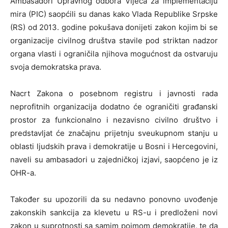
Ambasadori Upravnog odbora Vijeća za implementaciju
mira (PIC) saopćili su danas kako Vlada Republike Srpske
(RS) od 2013. godine pokušava donijeti zakon kojim bi se
organizacije civilnog društva stavile pod striktan nadzor
organa vlasti i ograničila njihova mogućnost da ostvaruju
svoja demokratska prava.
Nacrt Zakona o posebnom registru i javnosti rada
neprofitnih organizacija dodatno će ograničiti građanski
prostor za funkcionalno i nezavisno civilno društvo i
predstavljat će značajnu prijetnju sveukupnom stanju u
oblasti ljudskih prava i demokratije u Bosni i Hercegovini,
naveli su ambasadori u zajedničkoj izjavi, saopćeno je iz
OHR-a.
Također su upozorili da su nedavno ponovno uvođenje
zakonskih sankcija za klevetu u RS-u i predloženi novi
zakon u suprotnosti sa samim pojmom demokratije, te da