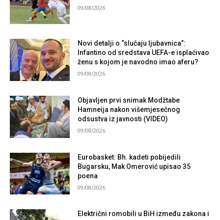
09/08/2026
Novi detalji o “slučaju ljubavnica”:
Infantino od sredstava UEFA-e isplaćivao
ženu s kojom je navodno imao aferu?
09/08/2026
Objavljen prvi snimak Modžtabe
Hamneija nakon višemjesečnog
odsustva iz javnosti (VIDEO)
09/08/2026
Eurobasket: Bh. kadeti pobijedili
Bugarsku, Mak Omerović upisao 35
poena
09/08/2026
Električni romobili u BiH između zakona i