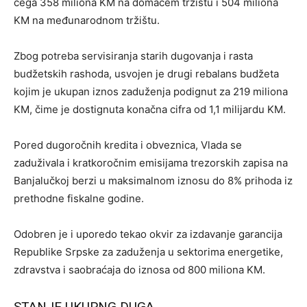
čega 358 miliona KM na domaćem tržištu i 504 miliona
KM na međunarodnom tržištu.
Zbog potreba servisiranja starih dugovanja i rasta
budžetskih rashoda, usvojen je drugi rebalans budžeta
kojim je ukupan iznos zaduženja podignut za 219 miliona
KM, čime je dostignuta konačna cifra od 1,1 milijardu KM.
Pored dugoročnih kredita i obveznica, Vlada se
zaduživala i kratkoročnim emisijama trezorskih zapisa na
Banjalučkoj berzi u maksimalnom iznosu do 8% prihoda iz
prethodne fiskalne godine.
Odobren je i uporedo tekao okvir za izdavanje garancija
Republike Srpske za zaduženja u sektorima energetike,
zdravstva i saobraćaja do iznosa od 800 miliona KM.
STANJE UKUPNG DUGA