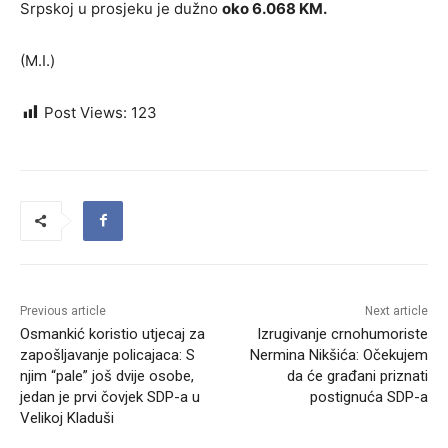
Srpskoj u prosjeku je dužno
oko 6.068 KM.
(M.I.)
Post Views:
123
Previous article
Next article
Osmankić koristio utjecaj za
Izrugivanje crnohumoriste
zapošljavanje policajaca: S
Nermina Nikšića: Očekujem
njim “pale” još dvije osobe,
da će građani priznati
jedan je prvi čovjek SDP-a u
postignuća SDP-a
Velikoj Kladuši