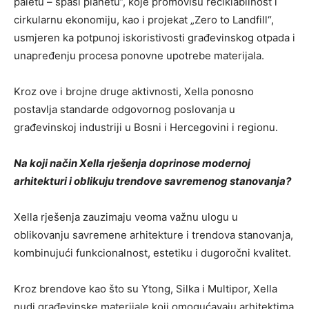
paletu – spasi planetu“, koje promovišu reciklabilnost i
cirkularnu ekonomiju, kao i projekat „Zero to Landfill“,
usmjeren ka potpunoj iskoristivosti građevinskog otpada i
unapređenju procesa ponovne upotrebe materijala.
Kroz ove i brojne druge aktivnosti, Xella ponosno
postavlja standarde odgovornog poslovanja u
građevinskoj industriji u Bosni i Hercegovini i regionu.
Na koji način Xella rješenja doprinose modernoj
arhitekturi i oblikuju trendove savremenog stanovanja?
Xella rješenja zauzimaju veoma važnu ulogu u
oblikovanju savremene arhitekture i trendova stanovanja,
kombinujući funkcionalnost, estetiku i dugoročni kvalitet.
Kroz brendove kao što su Ytong, Silka i Multipor, Xella
nudi građevinske materijale koji omogućavaju arhitektima