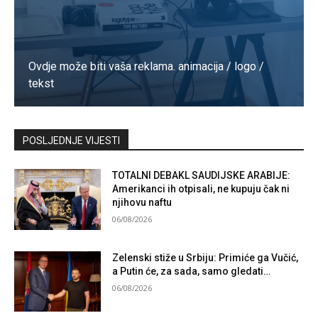
Ovdje može biti vaša reklama. animacija / logo /
tekst
Kontaktirajte nas
POSLJEDNJE VIJESTI
TOTALNI DEBAKL SAUDIJSKE ARABIJE:
Amerikanci ih otpisali, ne kupuju čak ni
njihovu naftu
06/08/2026
Zelenski stiže u Srbiju: Primiće ga Vučić,
a Putin će, za sada, samo gledati…
06/08/2026