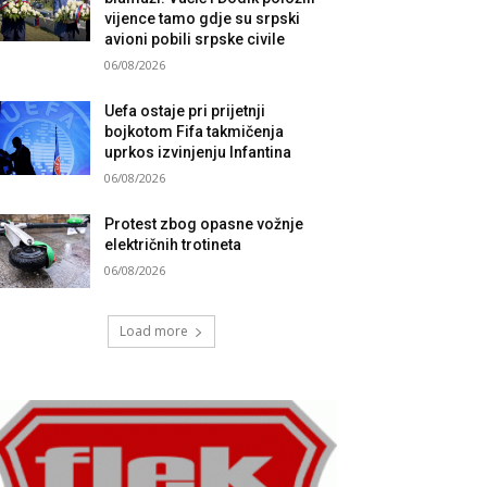
vijence tamo gdje su srpski
avioni pobili srpske civile
06/08/2026
Uefa ostaje pri prijetnji
bojkotom Fifa takmičenja
uprkos izvinjenju Infantina
06/08/2026
Protest zbog opasne vožnje
električnih trotineta
06/08/2026
Load more