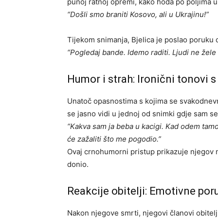
punoj ratnoj opremi, kako hoda po poljima u
“Došli smo braniti Kosovo, ali u Ukrajinu!”
Tijekom snimanja, Bjelica je poslao poruku 
“Pogledaj bande. Idemo raditi. Ljudi ne žele sj
Humor i strah: Ironični tonovi s
Unatoč opasnostima s kojima se svakodnevno
se jasno vidi u jednoj od snimki gdje sam seb
“Kakva sam ja beba u kacigi. Kad odem tamo i
će zažaliti što me pogodio.”
Ovaj crnohumorni pristup prikazuje njegov n
donio.
Reakcije obitelji: Emotivne por
Nakon njegove smrti, njegovi članovi obitelji 