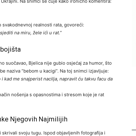
 Ukrajini. Na snimci se čuje kako ironično komentira:
o svakodnevnoj realnosti rata, govoreći:
editi na miru, žele ići u rat.”
 bojišta
 suočavao, Bjelica nije gubio osjećaj za humor, što
e naziva “bebom u kacigi”. Na toj snimci izjavljuje:
 kad me snajperist nacilja, napravit ću takvu facu da
ačin nošenja s opasnostima i stresom koje je rat
uke Njegovih Najmilijih
skrivali svoju tugu. Ispod objavljenih fotografija i