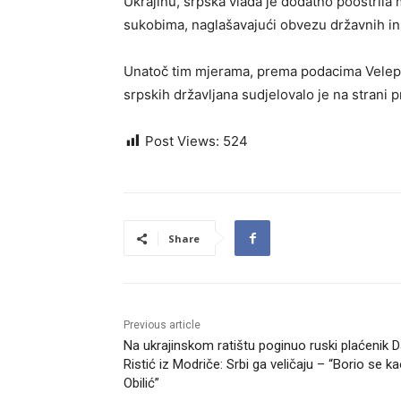
Ukrajinu, srpska vlada je dodatno pooštrila 
sukobima, naglašavajući obvezu državnih ins
Unatoč tim mjerama, prema podacima Velepos
srpskih državljana sudjelovalo je na strani 
Post Views:
524
Share
Previous article
Na ukrajinskom ratištu poginuo ruski plaćenik D
Ristić iz Modriče: Srbi ga veličaju – “Borio se k
Obilić”