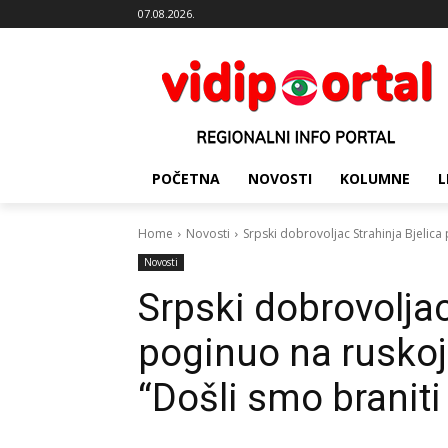
07.08.2026.
POČETNA
NOVOSTI
KOLUMNE
L
Home
Novosti
Srpski dobrovoljac Strahinja Bjelica 
Novosti
Srpski dobrovoljac
poginuo na ruskoj 
“Došli smo branit