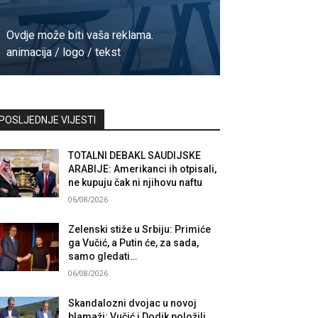
Ovdje može biti vaša reklama.
animacija / logo / tekst
Kontaktirajte nas
POSLJEDNJE VIJESTI
TOTALNI DEBAKL SAUDIJSKE
ARABIJE: Amerikanci ih otpisali,
ne kupuju čak ni njihovu naftu
06/08/2026
Zelenski stiže u Srbiju: Primiće
ga Vučić, a Putin će, za sada,
samo gledati…
06/08/2026
Skandalozni dvojac u novoj
blamaži: Vučić i Dodik položili