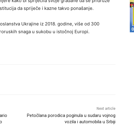
mjere kako bi spriječila svoje građane da se pridruže
titucija da spriječe i kazne takvo ponašanje.
lanstva Ukrajine iz 2018. godine, više od 300
proruskih snaga u sukobu u istočnoj Europi.
Next article
ario
Petočlana porodica poginula u sudaru vojnog
ao
vozila i automobila u Srbiji