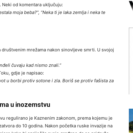
e. Neki od komentara uključuju:
estala moja beba?”, “Neka ti je laka zemlja i neka te
 na društvenim mrežama nakon sinovljeve smrti. U svojoj
anđeli čuvaju kad nismo znali.”
Toku, gdje je napisao:
t u borbi protiv sotone i zla. Boriš se protiv fašista za
ima u inozemstvu
stvu regulirano je Kaznenim zakonom, prema kojemu je
zatvora do 10 godina. Nakon početka ruske invazije na