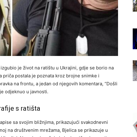
izgubio je život na ratištu u Ukrajini, gdje se borio na
a priča postala je poznata kroz brojne snimke i
 boravka na frontu, a jedan od njegovih komentara, “Došli
je odjeknuo u javnosti.
afije s ratišta
eozapise sa svojim bližnjima, prikazujući svakodnevni
jenoj na društvenim mrežama, Bjelica se prikazuje u