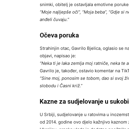
snimki, obitelj je ostavljala emotivne poruk
“Moje najljepše oči”, “Moja beba”, “Gdje si n
anđeli čuvaju.”
Očeva poruka
Strahinjin otac, Gavrilo Bjelica, oglasio se
objavi, napisao je:
“Neka ti je laka zemlja moj ratniče, neka te 
Gavrilo je, također, ostavio komentar na Tik
“Sine moj, ponosim se tobom, dao si svoj živo
slobodu i Časni križ.”
Kazne za sudjelovanje u sukob
U Srbiji, sudjelovanje u ratovima u inozem
od 2014. godine ovo djelo kažnjivo kaznom 