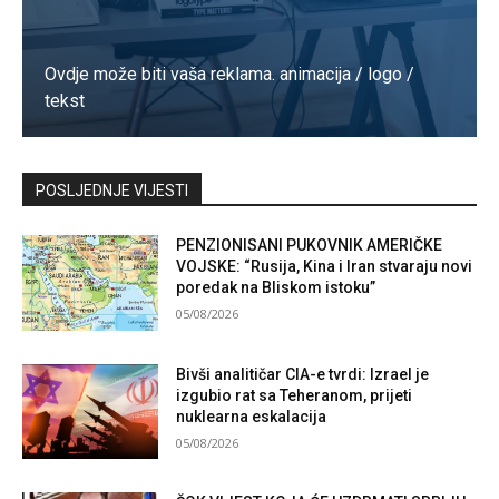
Ovdje može biti vaša reklama. animacija / logo /
tekst
Kontaktirajte nas
POSLJEDNJE VIJESTI
PENZIONISANI PUKOVNIK AMERIČKE
VOJSKE: “Rusija, Kina i Iran stvaraju novi
poredak na Bliskom istoku”
05/08/2026
Bivši analitičar CIA-e tvrdi: Izrael je
izgubio rat sa Teheranom, prijeti
nuklearna eskalacija
05/08/2026