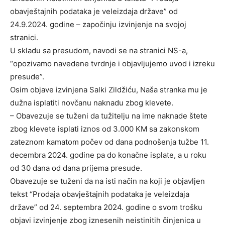
obavještajnih podataka je veleizdaja države” od
24.9.2024. godine – započinju izvinjenje na svojoj
stranici.
U skladu sa presudom, navodi se na stranici NS-a,
“opozivamo navedene tvrdnje i objavljujemo uvod i izreku
presude”.
Osim objave izvinjena Salki Zildžiću, Naša stranka mu je
dužna isplatiti novčanu naknadu zbog klevete.
– Obavezuje se tuženi da tužitelju na ime naknade štete
zbog klevete isplati iznos od 3.000 KM sa zakonskom
zateznom kamatom počev od dana podnošenja tužbe 11.
decembra 2024. godine pa do konačne isplate, a u roku
od 30 dana od dana prijema presude.
Obavezuje se tuženi da na isti način na koji je objavljen
tekst “Prodaja obavještajnih podataka je veleizdaja
države” od 24. septembra 2024. godine o svom trošku
objavi izvinjenje zbog iznesenih neistinitih činjenica u