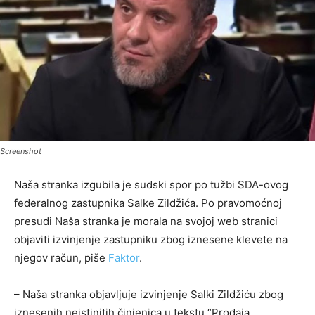
Screenshot
Naša stranka izgubila je sudski spor po tužbi SDA-ovog
federalnog zastupnika Salke Zildžića. Po pravomoćnoj
presudi Naša stranka je morala na svojoj web stranici
objaviti izvinjenje zastupniku zbog iznesene klevete na
njegov račun, piše
Faktor
.
– Naša stranka objavljuje izvinjenje Salki Zildžiću zbog
iznesenih neistinitih činjenica u tekstu “Prodaja