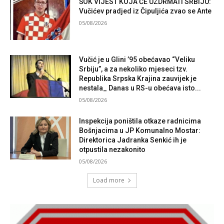
ŠOK VIJEST KOJA ĆE UZDRMATI SRBIJU:
Vučićev pradjed iz Čipuljića zvao se Ante
05/08/2026
Vučić je u Glini ’95 obećavao “Veliku
Srbiju”, a za nekoliko mjeseci tzv.
Republika Srpska Krajina zauvijek je
nestala_ Danas u RS-u obećava isto...
05/08/2026
Inspekcija poništila otkaze radnicima
Bošnjacima u JP Komunalno Mostar:
Direktorica Jadranka Senkić ih je
otpustila nezakonito
05/08/2026
Load more