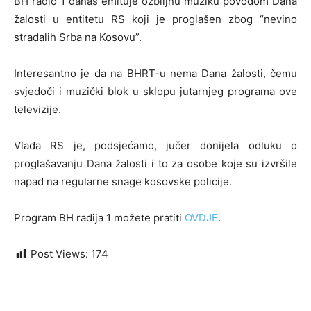
BH radio 1 danas emituje ozbiljnu muziku povodom Dana
žalosti u entitetu RS koji je proglašen zbog “nevino
stradalih Srba na Kosovu”.
Interesantno je da na BHRT-u nema Dana žalosti, čemu
svjedoči i muzički blok u sklopu jutarnjeg programa ove
televizije.
Vlada RS je, podsjećamo, jučer donijela odluku o
proglašavanju Dana žalosti i to za osobe koje su izvršile
napad na regularne snage kosovske policije.
Program BH radija 1 možete pratiti
OVDJE
.
Post Views:
174