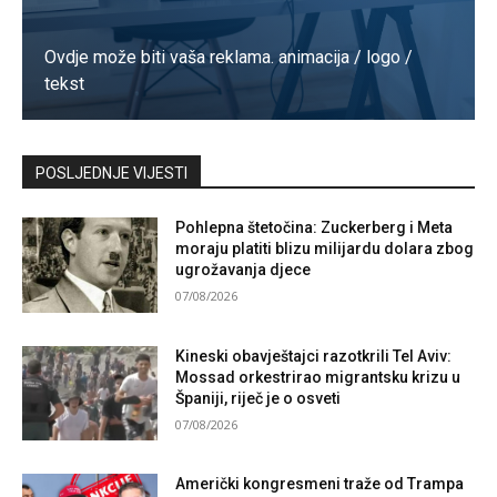
Ovdje može biti vaša reklama. animacija / logo /
tekst
Kontaktirajte nas
POSLJEDNJE VIJESTI
Pohlepna štetočina: Zuckerberg i Meta
moraju platiti blizu milijardu dolara zbog
ugrožavanja djece
07/08/2026
Kineski obavještajci razotkrili Tel Aviv:
Mossad orkestrirao migrantsku krizu u
Španiji, riječ je o osveti
07/08/2026
Američki kongresmeni traže od Trampa