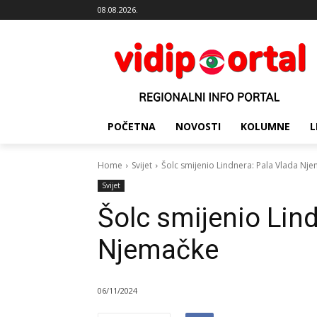
08.08.2026.
POČETNA
NOVOSTI
KOLUMNE
L
Home
Svijet
Šolc smijenio Lindnera: Pala Vlada Nj
Svijet
Šolc smijenio Lin
Njemačke
06/11/2024