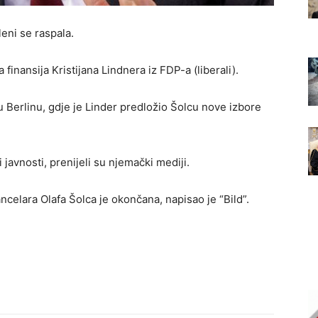
leni se raspala.
finansija Kristijana Lindnera iz FDP-a (liberali).
 u Berlinu, gdje je Linder predložio Šolcu nove izbore
javnosti, prenijeli su njemački mediji.
kancelara Olafa Šolca je okončana, napisao je “Bild”.