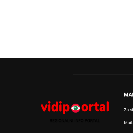
MA
Za v
Mail