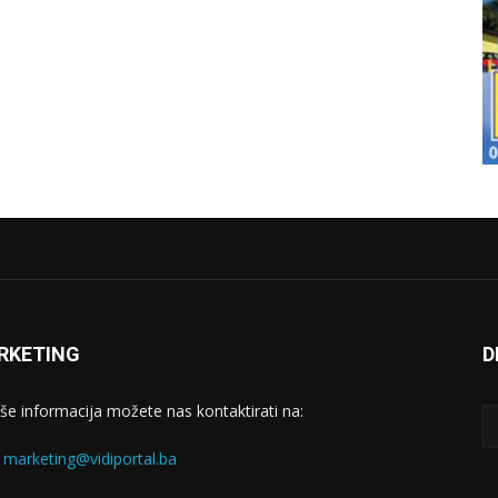
RKETING
D
iše informacija možete nas kontaktirati na:
:
marketing@vidiportal.ba