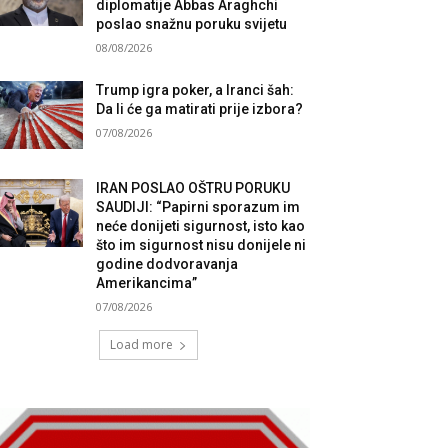
diplomatije Abbas Araghchi
poslao snažnu poruku svijetu
08/08/2026
Trump igra poker, a Iranci šah:
Da li će ga matirati prije izbora?
07/08/2026
IRAN POSLAO OŠTRU PORUKU
SAUDIJI: “Papirni sporazum im
neće donijeti sigurnost, isto kao
što im sigurnost nisu donijele ni
godine dodvoravanja
Amerikancima”
07/08/2026
Load more