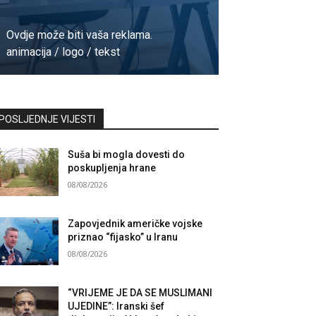
Ovdje može biti vaša reklama.
animacija / logo / tekst
Kontaktirajte nas
POSLJEDNJE VIJESTI
Suša bi mogla dovesti do
poskupljenja hrane
08/08/2026
Zapovjednik američke vojske
priznao “fijasko” u Iranu
08/08/2026
“VRIJEME JE DA SE MUSLIMANI
UJEDINE”: Iranski šef