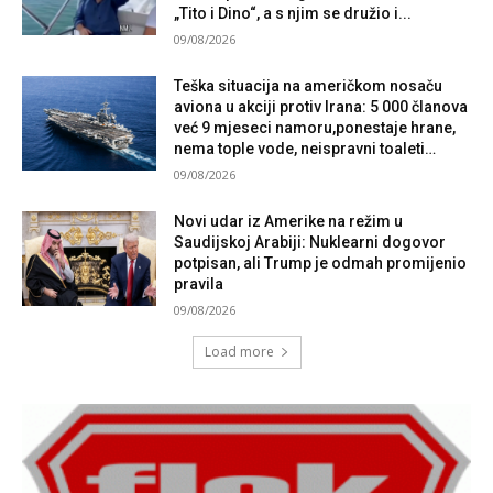
„Tito i Dino“, a s njim se družio i...
09/08/2026
Teška situacija na američkom nosaču
aviona u akciji protiv Irana: 5 000 članova
već 9 mjeseci namoru,ponestaje hrane,
nema tople vode, neispravni toaleti…
09/08/2026
Novi udar iz Amerike na režim u
Saudijskoj Arabiji: Nuklearni dogovor
potpisan, ali Trump je odmah promijenio
pravila
09/08/2026
Load more