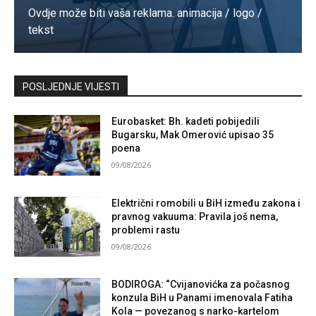
Ovdje može biti vaša reklama. animacija / logo /
tekst
Kontaktirajte nas
POSLJEDNJE VIJESTI
Eurobasket: Bh. kadeti pobijedili
Bugarsku, Mak Omerović upisao 35
poena
09/08/2026
Električni romobili u BiH između zakona i
pravnog vakuuma: Pravila još nema,
problemi rastu
09/08/2026
BODIROGA: “Cvijanovićka za počasnog
konzula BiH u Panami imenovala Fatiha
Kola — povezanog s narko-kartelom