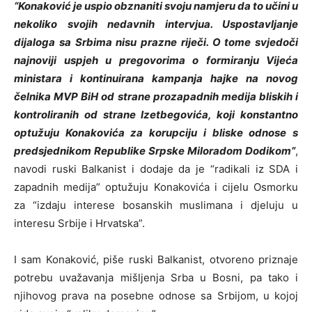
“Konaković je uspio obznaniti svoju namjeru da to učini u
nekoliko svojih nedavnih intervjua. Uspostavljanje
dijaloga sa Srbima nisu prazne riječi. O tome svjedoči
najnoviji uspjeh u pregovorima o formiranju Vijeća
ministara i kontinuirana kampanja hajke na novog
čelnika MVP BiH od strane prozapadnih medija bliskih i
kontroliranih od strane Izetbegovića, koji konstantno
optužuju Konakovića za korupciju i bliske odnose s
predsjednikom Republike Srpske Miloradom Dodikom”
,
navodi ruski Balkanist i dodaje da je “radikali iz SDA i
zapadnih medija” optužuju Konakovića i cijelu Osmorku
za “izdaju interese bosanskih muslimana i djeluju u
interesu Srbije i Hrvatska”.
I sam Konaković, piše ruski Balkanist, otvoreno priznaje
potrebu uvažavanja mišljenja Srba u Bosni, pa tako i
njihovog prava na posebne odnose sa Srbijom, u kojoj