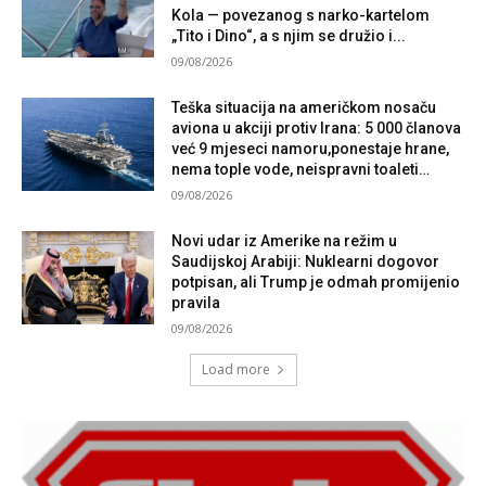
Kola — povezanog s narko-kartelom
„Tito i Dino“, a s njim se družio i...
09/08/2026
Teška situacija na američkom nosaču
aviona u akciji protiv Irana: 5 000 članova
već 9 mjeseci namoru,ponestaje hrane,
nema tople vode, neispravni toaleti…
09/08/2026
Novi udar iz Amerike na režim u
Saudijskoj Arabiji: Nuklearni dogovor
potpisan, ali Trump je odmah promijenio
pravila
09/08/2026
Load more