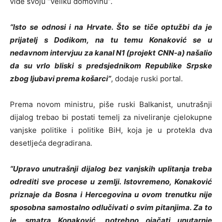
vide svoju “veliku domovinu”.
“Isto se odnosi i na Hrvate. Što se tiče optužbi da je
prijatelj s Dodikom, na tu temu Konaković se u
nedavnom intervjuu za kanal N1 (projekt CNN-a) našalio
da su vrlo bliski s predsjednikom Republike Srpske
zbog ljubavi prema košarci”
, dodaje ruski portal.
Prema novom ministru, piše ruski Balkanist, unutrašnji
dijalog trebao bi postati temelj za niveliranje cjelokupne
vanjske politike i politike BiH, koja je u protekla dva
desetljeća degradirana.
“Upravo unutrašnji dijalog bez vanjskih uplitanja treba
odrediti sve procese u zemlji. Istovremeno, Konaković
priznaje da Bosna i Hercegovina u ovom trenutku nije
sposobna samostalno odlučivati ​​o svim pitanjima. Za to
je, smatra Konaković, potrebno ojačati unutarnje