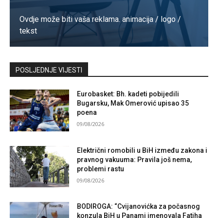
Ovdje može biti vaša reklama. animacija / logo /
tekst
Kontaktirajte nas
POSLJEDNJE VIJESTI
Eurobasket: Bh. kadeti pobijedili
Bugarsku, Mak Omerović upisao 35
poena
09/08/2026
Električni romobili u BiH između zakona i
pravnog vakuuma: Pravila još nema,
problemi rastu
09/08/2026
BODIROGA: “Cvijanovićka za počasnog
konzula BiH u Panami imenovala Fatiha