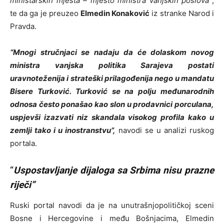
ministarskih mjesta – mjesto ministra vanjskih poslova”
,
te da ga je preuzeo
Elmedin Konaković
iz stranke Narod i
Pravda.
“Mnogi stručnjaci se nadaju da će dolaskom novog
ministra vanjska politika Sarajeva postati
uravnoteženija i strateški prilagođenija nego u mandatu
Bisere Turković. Turković se na polju međunarodnih
odnosa često ponašao kao slon u prodavnici porculana,
uspjevši izazvati niz skandala visokog profila kako u
zemlji tako i u inostranstvu”,
navodi se u analizi ruskog
portala.
“
Uspostavljanje dijaloga sa Srbima nisu prazne
riječi”
Ruski portal navodi da je na unutrašnjopolitičkoj sceni
Bosne i Hercegovine i među Bošnjacima, Elmedin