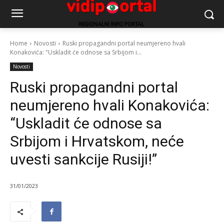
Home
Novosti
Ruski propagandni portal neumjereno hvali
Konakovića: "Uskladit će odnose sa Srbijom i...
Novosti
Ruski propagandni portal
neumjereno hvali Konakovića:
“Uskladit će odnose sa
Srbijom i Hrvatskom, neće
uvesti sankcije Rusiji!”
31/01/2023