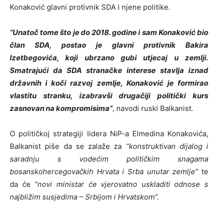
Konaković glavni protivnik SDA i njene politike.
“Unatoč tome što je do 2018. godine i sam Konaković bio
član SDA, postao je glavni protivnik Bakira
Izetbegovića, koji ubrzano gubi utjecaj u zemlji.
Smatrajući da SDA stranačke interese stavlja iznad
državnih i koči razvoj zemlje, Konaković je formirao
vlastitu stranku, izabravši drugačiji politički kurs
zasnovan na kompromisima”
, navodi ruski Balkanist.
O političkoj strategiji lidera NiP-a Elmedina Konakovića,
Balkanist piše da se zalaže za
“konstruktivan dijalog i
saradnju s vodećim političkim snagama
bosanskohercegovačkih Hrvata i Srba unutar zemlje”
te
da će
“novi ministar će vjerovatno uskladiti odnose s
najbližim susjedima – Srbijom i Hrvatskom”.