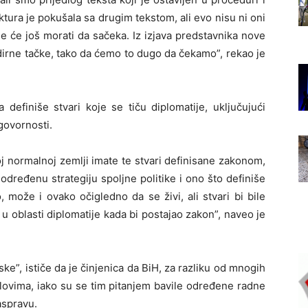
tura je pokušala sa drugim tekstom, ali evo nisu ni oni
oje će još morati da sačeka. Iz izjava predstavnika nove
odirne tačke, tako da ćemo to dugo da čekamo”, rekao je
 definiše stvari koje se tiču diplomatije, uključujući
govornosti.
 normalnoj zemlji imate te stvari definisane zakonom,
određenu strategiju spoljne politike i ono što definiše
, može i ovako očigledno da se živi, ali stvari bi bile
 u oblasti diplomatije kada bi postajao zakon”, naveo je
e”, ističe da je činjenica da BiH, za razliku od mnogih
lovima, iako su se tim pitanjem bavile određene radne
aspravu.