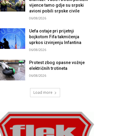
vijence tamo gdje su srpski
avioni pobili srpske civile
06/08/2026
Uefa ostaje pri prijetnji
bojkotom Fifa takmičenja
uprkos izvinjenju Infantina
06/08/2026
Protest zbog opasne vožnje
električnih trotineta
06/08/2026
Load more