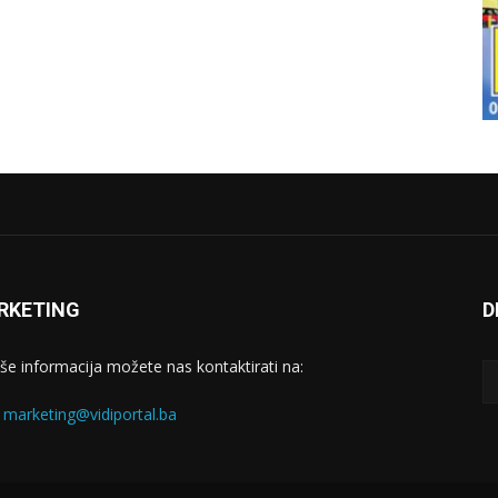
RKETING
D
iše informacija možete nas kontaktirati na:
:
marketing@vidiportal.ba