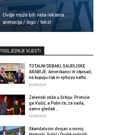
Ovdje može biti vaša reklama.
animacija / logo / tekst
Kontaktirajte nas
POSLJEDNJE VIJESTI
TOTALNI DEBAKL SAUDIJSKE
ARABIJE: Amerikanci ih otpisali,
ne kupuju čak ni njihovu naftu
06/08/2026
Zelenski stiže u Srbiju: Primiće
ga Vučić, a Putin će, za sada,
samo gledati…
06/08/2026
Skandalozni dvojac u novoj
blamaži: Vučić i Dodik položili