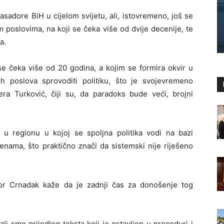
sadore BiH u cijelom svijetu, ali, istovremeno, još se
 poslovima, na koji se čeka više od dvije decenije, te
a.
 se čeka više od 20 godina, a kojim se formira okvir u
h poslova sprovoditi politiku, što je svojevremeno
era Turković, čiji su, da paradoks bude veći, brojni
 u regionu u kojoj se spoljna politika vodi na bazi
nama, što praktično znači da sistemski nije riješeno
gor Crnadak kaže da je zadnji čas za donošenje tog
i smo prijedlog teksta koji je ostavljen u proceduri i