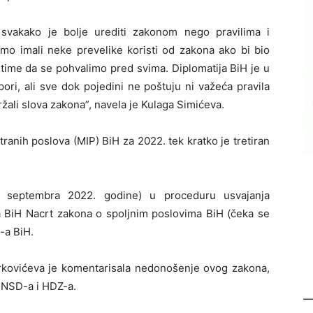
 svakako je bolje urediti zakonom nego pravilima i
smo imali neke prevelike koristi od zakona ako bi bio
time da se pohvalimo pred svima. Diplomatija BiH je u
ri, ali sve dok pojedini ne poštuju ni važeća pravila
ržali slova zakona”, navela je Kulaga Simićeva.
tranih poslova (MIP) BiH za 2022. tek kratko je tretiran
0. septembra 2022. godine) u proceduru usvajanja
a BiH Nacrt zakona o spoljnim poslovima BiH (čeka se
P-a BiH.
kovićeva je komentarisala nedonošenje ovog zakona,
 SNSD-a i HDZ-a.