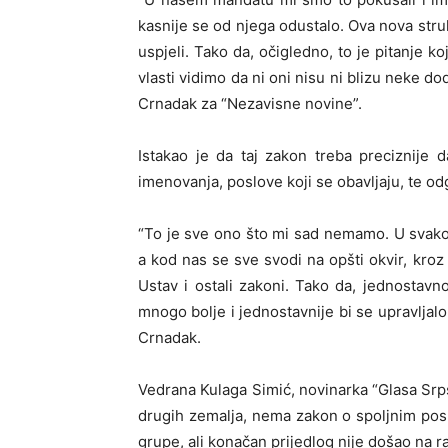
kasnije se od njega odustalo. Ova nova struk
uspjeli. Tako da, očigledno, to je pitanje k
vlasti vidimo da ni oni nisu ni blizu neke d
Crnadak za “Nezavisne novine”.
Istakao je da taj zakon treba preciznije da
imenovanja, poslove koji se obavljaju, te od
“To je sve ono što mi sad nemamo. U svakoj
a kod nas se sve svodi na opšti okvir, kroz 
Ustav i ostali zakoni. Tako da, jednostavno
mnogo bolje i jednostavnije bi se upravljalo
Crnadak.
Vedrana Kulaga Simić, novinarka “Glasa Srpsk
drugih zemalja, nema zakon o spoljnim pos
grupe, ali konačan prijedlog nije došao na r