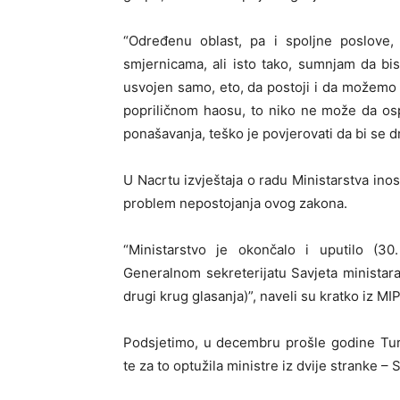
“Određenu oblast, pa i spoljne poslove,
smjernicama, ali isto tako, sumnjam da bi
usvojen samo, eto, da postoji i da možemo 
popriličnom haosu, to niko ne može da ospo
ponašavanja, teško je povjerovati da bi se d
U Nacrtu izvještaja o radu Ministarstva inos
problem nepostojanja ovog zakona.
“Ministarstvo je okončalo i uputilo (3
Generalnom sekreterijatu Savjeta ministar
drugi krug glasanja)”, naveli su kratko iz MI
Podsjetimo, u decembru prošle godine Tur
te za to optužila ministre iz dvije stranke –