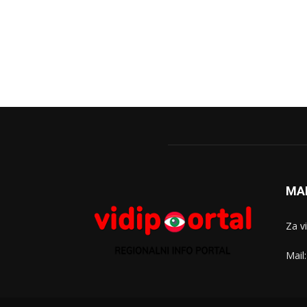
MA
Za v
Mail