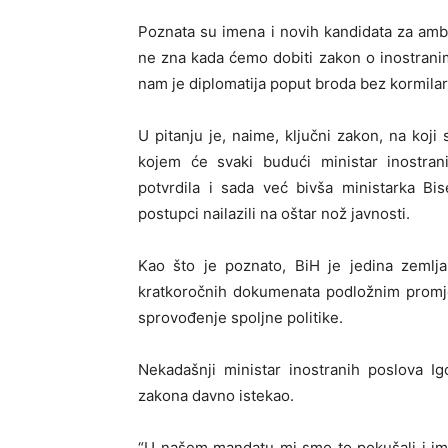
Poznata su imena i novih kandidata za amba
ne zna kada ćemo dobiti zakon o inostranim
nam je diplomatija poput broda bez kormilar
U pitanju je, naime, ključni zakon, na koji
kojem će svaki budući ministar inostrani
potvrdila i sada već bivša ministarka Bis
postupci nailazili na oštar nož javnosti.
Kao što je poznato, BiH je jedina zemlja
kratkoročnih dokumenata podložnim promje
sprovođenje spoljne politike.
Nekadašnji ministar inostranih poslova I
zakona davno istekao.
“U našem mandatu mi smo to pokušali i imal