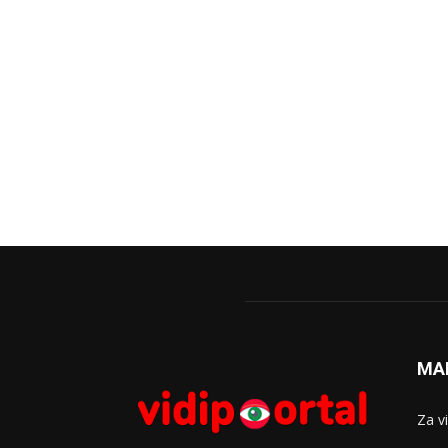
MA
Za v