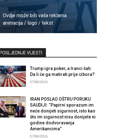
Ovdje može biti vaša reklama.
animacija / logo / tekst
Kontaktirajte nas
POSLJEDNJE VIJESTI
Trump igra poker, a Iranci šah:
Da li će ga matirati prije izbora?
07/08/2026
IRAN POSLAO OŠTRU PORUKU
SAUDIJI: “Papirni sporazum im
neće donijeti sigurnost, isto kao
što im sigurnost nisu donijele ni
godine dodvoravanja
Amerikancima”
07/08/2026