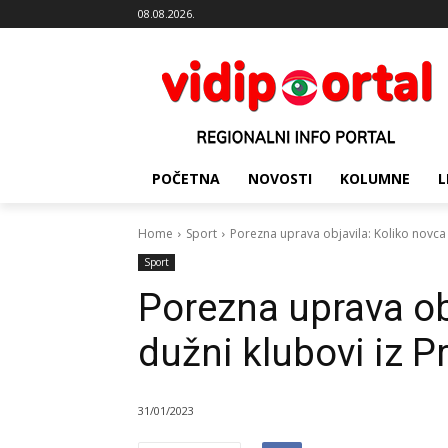
08.08.2026.
POČETNA
NOVOSTI
KOLUMNE
L
Home
Sport
Porezna uprava objavila: Koliko novca s
Sport
Porezna uprava ob
dužni klubovi iz P
31/01/2023