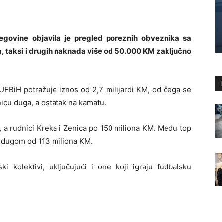
egovine objavila je pregled poreznih obveznika sa
, taksi i drugih naknada više od 50.000 KM zaključno
PUFBiH potražuje iznos od 2,7 milijardi KM, od čega se
nicu duga, a ostatak na kamatu.
 a rudnici Kreka i Zenica po 150 miliona KM. Među top
a dugom od 113 miliona KM.
 kolektivi, uključujući i one koji igraju fudbalsku