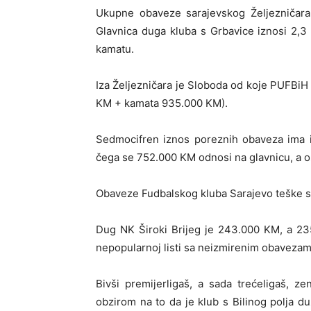
Ukupne obaveze sarajevskog Željezničara 
Glavnica duga kluba s Grbavice iznosi 2,3
kamatu.
Iza Željezničara je Sloboda od koje PUFBiH
KM + kamata 935.000 KM).
Sedmocifren iznos poreznih obaveza ima i
čega se 752.000 KM odnosi na glavnicu, a o
Obaveze Fudbalskog kluba Sarajevo teške s
Dug NK Široki Brijeg je 243.000 KM, a 23
nepopularnoj listi sa neizmirenim obavezam
Bivši premijerligaš, a sada trećeligaš, ze
obzirom na to da je klub s Bilinog polja d