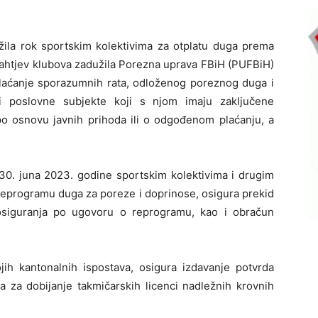
žila rok sportskim kolektivima za otplatu duga prema
zahtjev klubova zadužila Porezna uprava FBiH (PUFBiH)
laćanje sporazumnih rata, odloženog poreznog duga i
i poslovne subjekte koji s njom imaju zaključene
o osnovu javnih prihoda ili o odgođenom plaćanju, a
30. juna 2023. godine sportskim kolektivima i drugim
 reprogramu duga za poreze i doprinose, osigura prekid
 osiguranja po ugovoru o reprogramu, kao i obračun
ih kantonalnih ispostava, osigura izdavanje potvrda
a za dobijanje takmičarskih licenci nadležnih krovnih