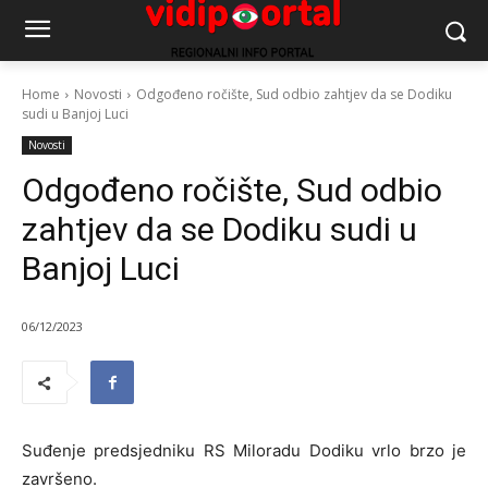
Home
Novosti
Odgođeno ročište, Sud odbio zahtjev da se Dodiku
sudi u Banjoj Luci
Novosti
Odgođeno ročište, Sud odbio
zahtjev da se Dodiku sudi u
Banjoj Luci
06/12/2023
Suđenje predsjedniku RS Miloradu Dodiku vrlo brzo je
završeno.