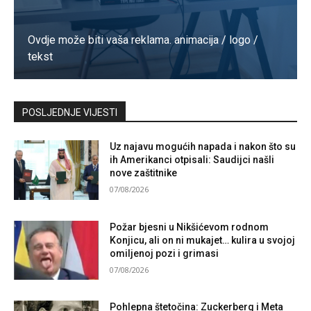
Ovdje može biti vaša reklama. animacija / logo /
tekst
Kontaktirajte nas
POSLJEDNJE VIJESTI
Uz najavu mogućih napada i nakon što su
ih Amerikanci otpisali: Saudijci našli
nove zaštitnike
07/08/2026
Požar bjesni u Nikšićevom rodnom
Konjicu, ali on ni mukajet… kulira u svojoj
omiljenoj pozi i grimasi
07/08/2026
Pohlepna štetočina: Zuckerberg i Meta