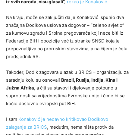
iz svih naroda, nisu glasali”,
rekao je Konaković
.
Na kraju, može se zaključiti da je Konaković ispunio dva
značajna Dodikova uslova za dogovor – “zeleno svjetlo”
za kumovu zgradu i Srbina pregovarača koji neće biti iz
Federacije BiH i opozicije već iz stranke SNSD koja je
prepoznatljiva po proruskim stavovima, a na čijem je čelu
predsjednik RS.
Također, Dodik zagovara ulazak u BRICS – organizaciju za
saradnju koju su osnovali
Brazil, Rusija, Indija, Kina i
Južna Afrika,
a čiji su stavovi i djelovanje potpuno u
suprotnosti sa vrijednostima Evropske unije i čime bi se
kočio doslovno evropski put BiH.
I sam
Konaković je nedavno kritikovao Dodikovo
zalaganje za BRICS
, međutim, nema ništa protiv da
političar sa takvim stavovima da pregovarača s