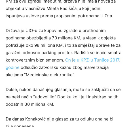
KM za ovu zgradu, međutim, država nije imala novca za
objekat u vlasništvu Mileta Radišića, a koji jedini
ispunjava uslove prema propisanim potrebama UIO-a.
Država je UIO-u za kupovinu zgrade u prethodnim
godinama obezbijedila 70 miliona KM, a vlasnik objekta
potražuje oko 98 miliona KM, i to za smještaj uprave te za
garažni, odnosno parking prostor. Radišić se inače smatra
kontroverznim biznismenom.
On je u KPZ-u Tunjice 2017.
godine
odlsužio zatvorsku kaznu zbog malverzacija
akcijama “Medicinske elektronike”.
Dakle, nakon današnjeg glasanja, može se zaključiti da se
na neki način “udovoljilo” Dodiku koji je i insistirao na tih
dodatnih 30 miliona KM.
Da danas Konaković nije glasao za tu odluku ona ne bi
bila donesena.