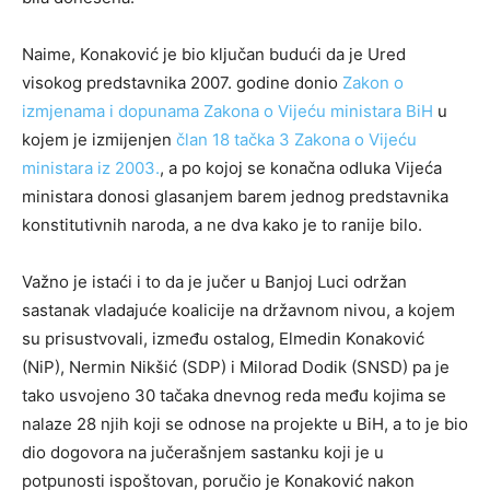
Naime, Konaković je bio ključan budući da je Ured
visokog predstavnika 2007. godine donio
Zakon o
izmjenama i dopunama Zakona o Vijeću ministara BiH
u
kojem je izmijenjen
član 18 tačka 3 Zakona o Vijeću
ministara iz 2003.
, a po kojoj se konačna odluka Vijeća
ministara donosi glasanjem barem jednog predstavnika
konstitutivnih naroda, a ne dva kako je to ranije bilo.
Važno je istaći i to da je jučer u Banjoj Luci održan
sastanak vladajuće koalicije na državnom nivou, a kojem
su prisustvovali, između ostalog, Elmedin Konaković
(NiP), Nermin Nikšić (SDP) i Milorad Dodik (SNSD) pa je
tako usvojeno 30 tačaka dnevnog reda među kojima se
nalaze 28 njih koji se odnose na projekte u BiH, a to je bio
dio dogovora na jučerašnjem sastanku koji je u
potpunosti ispoštovan, poručio je Konaković nakon