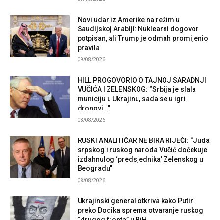
Novi udar iz Amerike na režim u
Saudijskoj Arabiji: Nuklearni dogovor
potpisan, ali Trump je odmah promijenio
pravila
09/08/2026
HILL PROGOVORIO O TAJNOJ SARADNJI
VUČIĆA I ZELENSKOG: “Srbija je slala
municiju u Ukrajinu, sada se u igri
dronovi…”
08/08/2026
RUSKI ANALITIČAR NE BIRA RIJEČI: “Juda
srpskog i ruskog naroda Vučić dočekuje
izdahnulog ‘predsjednika’ Zelenskog u
Beogradu”
08/08/2026
Ukrajinski general otkriva kako Putin
preko Dodika sprema otvaranje ruskog
“drugog fronta” u BiH