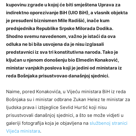
kupovinu zgrade u kojoj će biti smještena Uprava za
indirektno oporezivanje BiH (UIO BiH), a vlasnik objekta
je presuđeni biznismen Mile Radišić, inače kum
predsjednika Republike Srpske Milorada Dodika.
Shodno svemu navedenom, važno je istaći da ova
odluka ne bi bila usvojena da je nisu izglasali
predstavnici iz sva tri konstitutivna naroda. Tako je
ključan u njenom donošenju bio Elmedin Konaković,
ministar vanjskih poslova koji je jedini od ministara iz
reda Bošnjaka prisustvovao današnjoj sjednici.
Naime, pored Konakovića, u Vijeću ministara BiH iz reda
Bošnjaka su i ministar odbrane Zukan Helez te ministar za
ljudska prava i izbjeglice Sevlid Hurtić koji nisu
prisustvovali današnjoj sjednici, a što se može vidjeti u
galeriji fotografija koja je objavljena na
službenoj stranici
Vijeća ministara
.