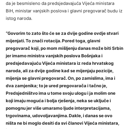
da je besmisleno da predsjedavajuća Vijeća ministara
BiH, ministar vanjskih poslova i glavni pregovarač budu iz
istog naroda.
“Govorim to zato što će se za dvije godine ovdje stvari
mijenjati. To znači rotacija. Pored toga, glavni
pregovarač koji, po mom mišljenju danas može biti Srbin
jer imamo ministra vanjskih poslova Bošnjaka i
predsjedavajuću Vijeća ministara iz reda hrvatskog
naroda, ali za dvije godine kad se mijenjaju pozicije,
mijenja se glavni pregovarač. On, po zamislima, ima i
dva zamjenika; to je ured pregovarača i tačno je,
Predsjedništvo ima u tome svoju ulogu i ja molim one
koji imaju moguća i bolja rješenja, neka se uključe i
pomognu jer više umaramo ljude interpretacijama,
trgovinama, udovoljavanjima. Dakle, i danas se ovo
ništa ne bi moglo desiti da svi članovi Vijeća ministara,