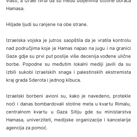
vlasti, a Izrael tvrdi da su među ubijenima stotine boraca
Hamasa.
Hiljade ljudi su ranjene na obe strane.
Izraelska vojska je jutros saopštila da je vratila kontrolu
nad područjima koje je Hamas napao na jugu i na granici
Gaze gdje su prvi put poslije više decenija vođene ulične
borbe. Popodne su međutim lokalni mediji javili da su
izbili sukobi izraelskih snaga i palestinskih ekstremista
kraj grada Sderota i jednog kibuca.
Izraelski borbeni avioni su, kako je navedeno, protekle
noći i danas bombardovali stotine meta u kvartu Rimalu,
centralnom kvartu u Gaza Sitiju gde su ministarstva
Hamasa, univerziteti, medijske organizacije i kancelarije
agencija za pomoć.