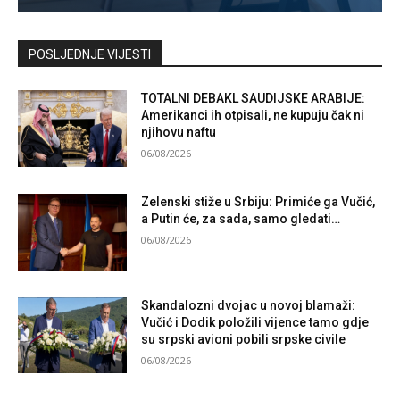
Kontaktirajte nas
POSLJEDNJE VIJESTI
TOTALNI DEBAKL SAUDIJSKE ARABIJE:
Amerikanci ih otpisali, ne kupuju čak ni
njihovu naftu
06/08/2026
Zelenski stiže u Srbiju: Primiće ga Vučić,
a Putin će, za sada, samo gledati…
06/08/2026
Skandalozni dvojac u novoj blamaži:
Vučić i Dodik položili vijence tamo gdje
su srpski avioni pobili srpske civile
06/08/2026