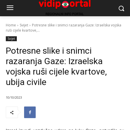
Home
Svijet
Potresne slike i snimci razaranja Gaze: Izraelska vojska
ruši cijele kvartove,...
Svijet
Potresne slike i snimci
razaranja Gaze: Izraelska
vojska ruši cijele kvartove,
ubija civile
10/10/2023