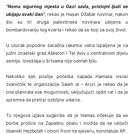
“Nema sigurnog mjesta u Gazi sada, pristojni ljudi se
ubijaju svaki dan”
, rekao je Hasan Džabar novinar, nakon
što su tri druga palestinska novinara ubijena u
bombardovanju tog kvarta i rekao da se boji za svoj život.
U utorak popodne baražna raketna vatra ispaljena je na
južni izraelski grad Aškelon i Tel Aviv u centralnom dijelu
zemlje. Izveštaja o žrtvama nije odmah bilo.
Nekoliko sati poslije početka napada Hamasa visoki
zvaničnik te organizacije Saleh al – Aruri je rekao da je
ona planirala sve mogućnosti, uključujući opšti rat i da je
spremna da pretrpi ozbiljne udarce.
To njegova izjava sugeriše da je Hamas očekuje da se
borbe prošire na Zapadnu obalu i možda da se uključi
libanski Hezbolah i otvori front na sjeveru, konstatuje AP.