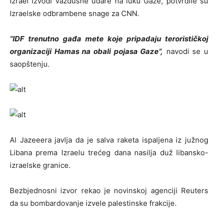
Izrael izvodi vazdušne udare na luku Gaze, potvrdile su
Izraelske odbrambene snage za CNN.
“IDF trenutno gađa mete koje pripadaju terorističkoj
organizaciji Hamas na obali pojasa Gaze”,
navodi se u
saopštenju.
Al Jazeeera javlja da je salva raketa ispaljena iz južnog
Libana prema Izraelu trećeg dana nasilja duž libansko-
izraelske granice.
Bezbjednosni izvor rekao je novinskoj agenciji Reuters
da su bombardovanje izvele palestinske frakcije.