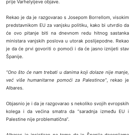
prije Varhelyijeve objave.
Rekao je da je razgovarao s Josepom Borrellom, visokim
predstavnikom EU za vanjsku politiku, kako bi utvrdio da
će ovo pitanje biti na dnevnom redu hitnog sastanka
ministara vanjskih poslova u utorak poslijepodne. Rekao
je da će prvi govoriti o pomoći i da će jasno iznijeti stav
Španije.
“Ono što će nam trebati u danima koji dolaze nije manje,
već više humanitarne pomoći za Palestince”
, rekao je
Albares.
Objasnio je i da je razgovarao s nekoliko svojih evropskih
kolega i da većina smatra da “saradnja između EU i
Palestine nije problematična”.
Albares je insistirao na tome da je Španija decenijama