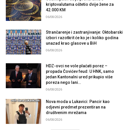
kriptovalutama oštetio dvije žene za
42.000 KM
06/08/2026
Strančarenje i zastranjivanje: Oktobarski
izbori razotkrit će ko je i koliko godina
unazad krao glasove u BiH
06/08/2026
HDZ-ovci ne vole plaćati porez –
propada Čovićev feud: U HNK, samo
jedan Kantonalni ured prikupio više
poreza nego lani…
06/08/2026
Nova moda u Lukavici: Pancir kao
odjevni predmet prezentiran na
društvenim mrežama
06/08/2026