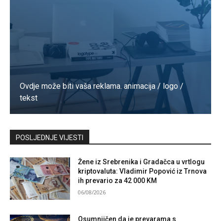
Ovdje može biti vaša reklama. animacija / logo /
tekst
Kontaktirajte nas
POSLJEDNJE VIJESTI
Žene iz Srebrenika i Gradačca u vrtlogu
kriptovaluta: Vladimir Popović iz Trnova
ih prevario za 42 000 KM
06/08/2026
Osumnjičen da je prevarama s