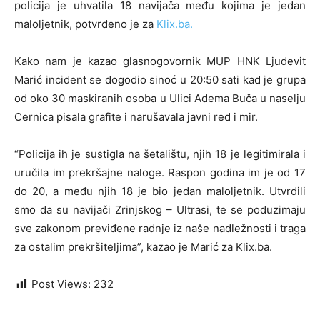
policija je uhvatila 18 navijača među kojima je jedan
maloljetnik, potvrđeno je za
Klix.ba.
Kako nam je kazao glasnogovornik MUP HNK Ljudevit
Marić incident se dogodio sinoć u 20:50 sati kad je grupa
od oko 30 maskiranih osoba u Ulici Adema Buča u naselju
Cernica pisala grafite i narušavala javni red i mir.
“Policija ih je sustigla na šetalištu, njih 18 je legitimirala i
uručila im prekršajne naloge. Raspon godina im je od 17
do 20, a među njih 18 je bio jedan maloljetnik. Utvrdili
smo da su navijači Zrinjskog – Ultrasi, te se poduzimaju
sve zakonom previđene radnje iz naše nadležnosti i traga
za ostalim prekršiteljima”, kazao je Marić za Klix.ba.
Post Views:
232