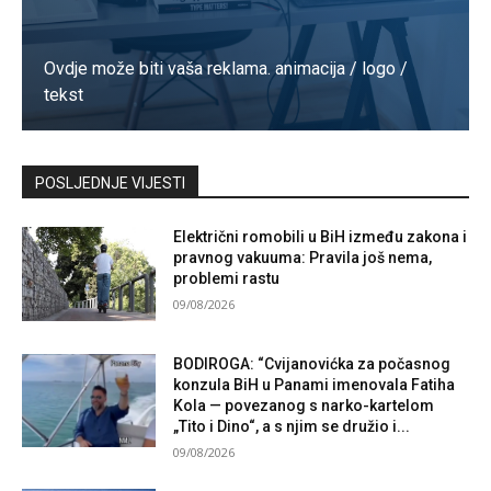
Ovdje može biti vaša reklama. animacija / logo /
tekst
Kontaktirajte nas
POSLJEDNJE VIJESTI
Električni romobili u BiH između zakona i
pravnog vakuuma: Pravila još nema,
problemi rastu
09/08/2026
BODIROGA: “Cvijanovićka za počasnog
konzula BiH u Panami imenovala Fatiha
Kola — povezanog s narko-kartelom
„Tito i Dino“, a s njim se družio i...
09/08/2026