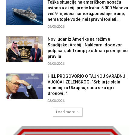
Teška situacija na američkom nosaču
aviona u akciji protiv Irana: 5 000 članova
već 9 mjeseci namoru,ponestaje hrane,
nema tople vode, neispravni toaleti…
09/08/2026
Novi udar iz Amerike na režim u
Saudijskoj Arabiji: Nuklearni dogovor
potpisan, ali Trump je odmah promijenio
pravila
09/08/2026
HILL PROGOVORIO O TAJNOJ SARADNJI
VUČIĆA I ZELENSKOG: “Srbija je slala
municiju u Ukrajinu, sada se u igri
dronovi…”
08/08/2026
Load more