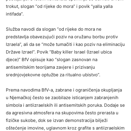
trokut, slogan “od rijeke do mora” i povik “yalla yalla
intifada”.
Služba navodi da slogan “od rijeke do mora ne
predstavlja obavezujući poziv na oružanu borbu protiv
Izraela”, ali da se “može tumačiti i kao poziv na eliminaciju
Države Izrael”. Povik “Baby killer Israel (Izrael ubica
djece)” BfV opisuje kao “slogan zasnovan na
antisemitskim teorijama zavjere i prizivanju
srednjovjekovne optužbe za ritualno ubistvo”.
Prema navodima BfV-a, zabrane i ograničenja okupljanja
u Njemačkoj često se zaobilaze isticanjem zabranjenih
simbola i antiizraelskih ili antisemitskih poruka. Dodaje se
da agresivna atmosfera na skupovima često prerasta u
fizičke sukobe, dok se izvan demonstracija bilježi
oštećenje imovine, uglavnom kroz grafite s antiizraelskim