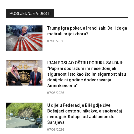
Kontaktirajte nas
POSLJEDNJE VIJESTI
Trump igra poker, a Iranci šah: Da li će ga
matirati prije izbora?
07/08/2026
IRAN POSLAO OŠTRU PORUKU SAUDIJI:
“Papirni sporazum im neće donijeti
sigurnost, isto kao što im sigurnost nisu
donijele ni godine dodvoravanja
Amerikancima”
07/08/2026
U dijelu Federacije BiH gdje žive
Bošnjaci ceste su nikakve, a saobraćaj
nemoguć: Kolaps od Jablanice do
Sarajeva
07/08/2026