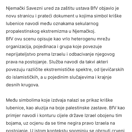
Njemački Savezni ured za zaštitu ustava BfV objavio je
novu stranicu i prateći dokument u kojima simbol kriške
lubenice navodi među oznakama sekularnog
propalestinskog ekstremizma u Njemačkoj.
BfV ovu scenu opisuje kao vrlo heterogenu mrežu
organizacija, pojedinaca i grupa koje povezuje
neprijateljstvo prema Izraelu i odbacivanje njegovog
prava na postojanje. Služba navodi da takvi akteri
povezuju različite ekstremističke spektre, od ljevičarskih
do islamističkih, a u pojedinim slučajevima i krajnje
desnih krugova.
Među simbolima koje izdvaja nalazi se prikaz kriške
lubenice, kao aluzija na boje palestinske zastave. BfV kao
primjer navodi i konturu cijele države Izrael obojenu tim
bojama, uz ocjenu da se time negira pravo Izraela na
postojanje. U istom kontekstu spominju se obrnuti crveni