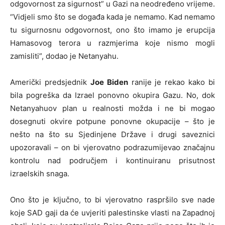
odgovornost za sigurnost” u Gazi na neodređeno vrijeme.
“Vidjeli smo što se događa kada je nemamo. Kad nemamo
tu sigurnosnu odgovornost, ono što imamo je erupcija
Hamasovog terora u razmjerima koje nismo mogli
zamisliti”, dodao je Netanyahu.
Američki predsjednik
Joe Biden
ranije je rekao kako bi
bila pogreška da Izrael ponovno okupira Gazu. No, dok
Netanyahuov plan u realnosti možda i ne bi mogao
dosegnuti okvire potpune ponovne okupacije – što je
nešto na što su Sjedinjene Države i drugi saveznici
upozoravali – on bi vjerovatno podrazumijevao značajnu
kontrolu nad područjem i kontinuiranu prisutnost
izraelskih snaga.
Ono što je ključno, to bi vjerovatno raspršilo sve nade
koje SAD gaji da će uvjeriti palestinske vlasti na Zapadnoj