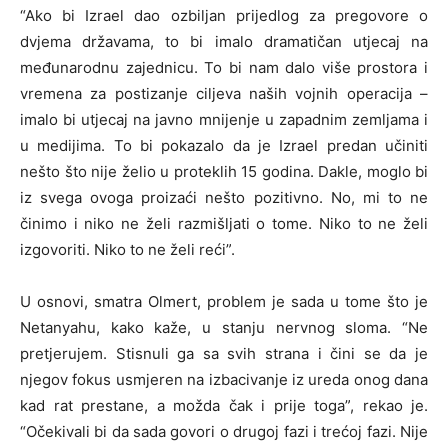
“Ako bi Izrael dao ozbiljan prijedlog za pregovore o
dvjema državama, to bi imalo dramatičan utjecaj na
međunarodnu zajednicu. To bi nam dalo više prostora i
vremena za postizanje ciljeva naših vojnih operacija –
imalo bi utjecaj na javno mnijenje u zapadnim zemljama i
u medijima. To bi pokazalo da je Izrael predan učiniti
nešto što nije želio u proteklih 15 godina. Dakle, moglo bi
iz svega ovoga proizaći nešto pozitivno. No, mi to ne
činimo i niko ne želi razmišljati o tome. Niko to ne želi
izgovoriti. Niko to ne želi reći”.
U osnovi, smatra Olmert, problem je sada u tome što je
Netanyahu, kako kaže, u stanju nervnog sloma. “Ne
pretjerujem. Stisnuli ga sa svih strana i čini se da je
njegov fokus usmjeren na izbacivanje iz ureda onog dana
kad rat prestane, a možda čak i prije toga”, rekao je.
“Očekivali bi da sada govori o drugoj fazi i trećoj fazi. Nije