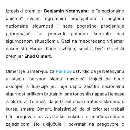
Izraelski premijer
Benjamin Netanyahu
je “emocionalno
uništen” svojim ogromnim neuspjehom u pogledu
nacionalne sigurnosti i sada pogrešno procjenjuje
pripremajući se preuzeti potpunu kontrolu nad
sigurnosnom situacijom u Gazi na “neodređeno vrijeme”
nakon što Hamas bude razbijen, smatra bivši izraelski
premijer
Ehud Olmert
.
Olmert je u intervjuu za
Politico
ustvrdio da je Netanyahu
u stanju “nervnog sloma” nastojeći izbjeći da bude
uklonjen s funkcije jer nije uspio zaštititi nacionalnu
sigurnost prilikom brutalnih, smrtonosnih napada Hamasa
7. okrobra. To znači da je Izrael sada strateški skrenuo s
kursa, smatra Olmert, insistirajući da bi prioritet trebali
biti pregovori o završetku sukoba s međunarodnom
zajednicom, što uključuje i povratak na pregovore o