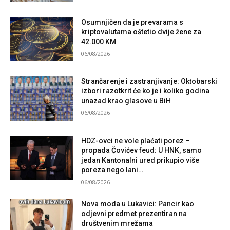
Osumnjičen da je prevarama s
kriptovalutama oštetio dvije žene za
42.000 KM
06/08/2026
Strančarenje i zastranjivanje: Oktobarski
izbori razotkrit će ko je i koliko godina
unazad krao glasove u BiH
06/08/2026
HDZ-ovci ne vole plaćati porez –
propada Čovićev feud: U HNK, samo
jedan Kantonalni ured prikupio više
poreza nego lani…
06/08/2026
Nova moda u Lukavici: Pancir kao
odjevni predmet prezentiran na
društvenim mrežama