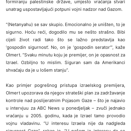
formiranju palestinske države, umjesto vraćanja stvari
unatrag uspostavljajući potpuni vojni nadzor nad Gazom.
“(Netanyahu) se sav skupio. Emocionalno je uništen, to je
sigurno. Hoću reći, dogodilo mu se nešto strašno. Bibi
cijeli život radi tako što se lažno predstavlja kao
‘gospodin sigurnost‘. No, on je ‘gospodin serator‘”, kaže
Olmert. “Svaku minutu koju je premijer, on je opasnost za
Izrael. Ozbiljno to mislim. Siguran sam da Amerikanci
shvaćaju da je u lošem stanju”.
Kao primjer pogrešnog pristupa izraelskog premijera,
Olmert upozorava da njegov strateški plan za zadržavanje
kontrole nad poslijeratnim Pojasom Gaze – što je najavio
u intervjuu za ABC News u ponedjeljak – zvuči jednako
vraćanju u 2005. godinu, kada je Izrael tamo provodio
vojnu vladavinu. “U interesu Izraela nije da nadgleda
sigurnost Gaze”, rekao je. “U našem je interesu da se