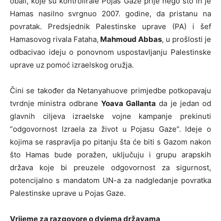
obali, koje su kontrolirale Pojas Gaze prije nego što ih je
Hamas nasilno svrgnuo 2007. godine, da pristanu na
povratak. Predsjednik Palestinske uprave (PA) i šef
Hamasovog rivala Fataha,
Mahmoud Abbas
, u prošlosti je
odbacivao ideju o ponovnom uspostavljanju Palestinske
uprave uz pomoć izraelskog oružja.
Čini se također da Netanyahuove primjedbe potkopavaju
tvrdnje ministra odbrane
Yoava Gallanta
da je jedan od
glavnih ciljeva izraelske vojne kampanje prekinuti
“odgovornost Izraela za život u Pojasu Gaze”. Ideje o
kojima se raspravlja po pitanju šta će biti s Gazom nakon
što Hamas bude poražen, uključuju i grupu arapskih
država koje bi preuzele odgovornost za sigurnost,
potencijalno s mandatom UN-a za nadgledanje povratka
Palestinske uprave u Pojas Gaze.
Vrijeme za razgovore o dvjema državama