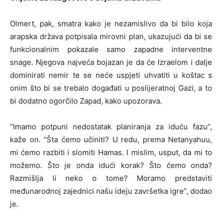
Olmert, pak, smatra kako je nezamislivo da bi bilo koja
arapska država potpisala mirovni plan, ukazujući da bi se
funkcionalnim pokazale samo zapadne interventne
snage. Njegova najveća bojazan je da će Izraelom i dalje
dominirati nemir te se neće uspjeti uhvatiti u koštac s
onim što bi se trebalo događati u poslijeratnoj Gazi, a to
bi dodatno ogorčilo Zapad, kako upozorava.
“Imamo potpuni nedostatak planiranja za iduću fazu”,
kaže on. “Šta ćemo učiniti? U redu, prema Netanyahuu,
mi ćemo razbiti i slomiti Hamas. I mislim, usput, da mi to
možemo. Što je onda idući korak? Što ćemo onda?
Razmišlja li neko o tome? Moramo predstaviti
međunarodnoj zajednici našu ideju završetka igre”, dodao
je.