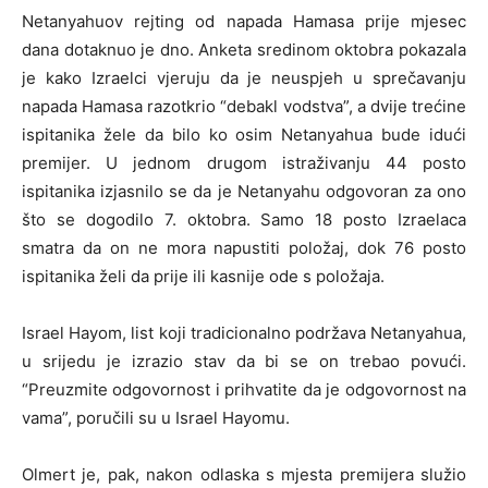
Netanyahuov rejting od napada Hamasa prije mjesec
dana dotaknuo je dno. Anketa sredinom oktobra pokazala
je kako Izraelci vjeruju da je neuspjeh u sprečavanju
napada Hamasa razotkrio “debakl vodstva”, a dvije trećine
ispitanika žele da bilo ko osim Netanyahua bude idući
premijer. U jednom drugom istraživanju 44 posto
ispitanika izjasnilo se da je Netanyahu odgovoran za ono
što se dogodilo 7. oktobra. Samo 18 posto Izraelaca
smatra da on ne mora napustiti položaj, dok 76 posto
ispitanika želi da prije ili kasnije ode s položaja.
Israel Hayom, list koji tradicionalno podržava Netanyahua,
u srijedu je izrazio stav da bi se on trebao povući.
“Preuzmite odgovornost i prihvatite da je odgovornost na
vama”, poručili su u Israel Hayomu.
Olmert je, pak, nakon odlaska s mjesta premijera služio