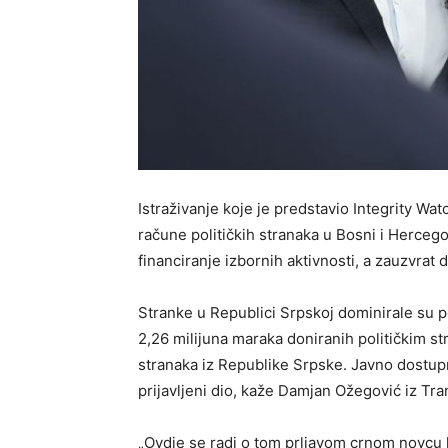
Istraživanje koje je predstavio Integrity Wat
račune političkih stranaka u Bosni i Hercego
financiranje izbornih aktivnosti, a zauzvrat
Stranke u Republici Srpskoj dominirale su p
2,26 milijuna maraka doniranih političkim st
stranaka iz Republike Srpske. Javno dostup
prijavljeni dio, kaže Damjan Ožegović iz Tr
„Ovdje se radi o tom prljavom crnom novcu ko