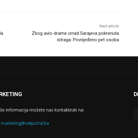
Next article
da
Zbog avio-drame iznad Sarajeva pokrenuta
istraga: Povrijeđeno pet osoba
RKETING
D
iše informacija možete nas kontaktirati na:
:
marketing@vidiportal.ba