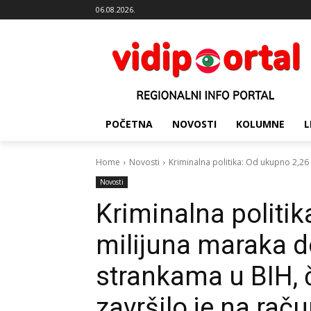
06.08.2026.
POČETNA
NOVOSTI
KOLUMNE
L
Home
Novosti
Kriminalna politika: Od ukupno 2,26 
Novosti
Kriminalna politi
milijuna maraka d
strankama u BIH, č
završilo je na rač