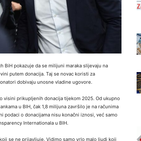
ch BiH pokazuje da se milijuni maraka slijevaju na
vini putem donacija. Taj se novac koristi za
 donatori dobivaju unosne vladine ugovore.
o visini prikupljenih donacija tijekom 2025. Od ukupno
rankama u BIH, čak 1,8 milijuna završilo je na računima
ni podaci o donacijama nisu konačni iznosi, već samo
ansparency Internationala u BIH.
ji se ne prijavljuje. Vidimo samo vrlo malo ljudi koji