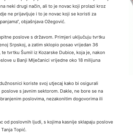
na neki drugi način, ali to je novac koji prolazi kroz
e ne prijavljuje i to je novac koji se koristi za
ampanjama“, objašnjava Ožegović.
upitne poslove s državom. Primjeri uključuju tvrtku
njenoj Srpskoj, a zatim sklopio posao vrijedan 36
te tvrtku Šumil iz Kozarske Dubice, koja je, nakon
slove u Banji Mlječanici vrijedne oko 18 milijuna
dužnosnici koriste svoj utjecaj kako bi osigurali
 poslove s javnim sektorom. Dakle, ne bore se na
abranjenim poslovima, nezakonitim dogovorima ili
c od poslovnih ljudi, s kojima kasnije sklapaju poslove
 Tanja Topić.