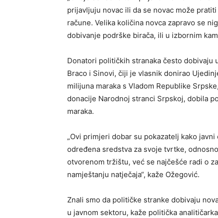
prijavljuju novac ili da se novac može pratiti 
račune. Velika količina novca zapravo se nigdj
dobivanje podrške birača, ili u izbornim k
Donatori političkih stranaka često dobivaju 
Braco i Sinovi, čiji je vlasnik donirao Ujedi
milijuna maraka s Vladom Republike Srpske, 
donacije Narodnoj stranci Srpskoj, dobila po
maraka.
„Ovi primjeri dobar su pokazatelj kako javni 
određena sredstva za svoje tvrtke, odnosno
otvorenom tržištu, već se najčešće radi o z
namještanju natječaja“, kaže Ožegović.
Znali smo da političke stranke dobivaju nova
u javnom sektoru, kaže politička analitičarka