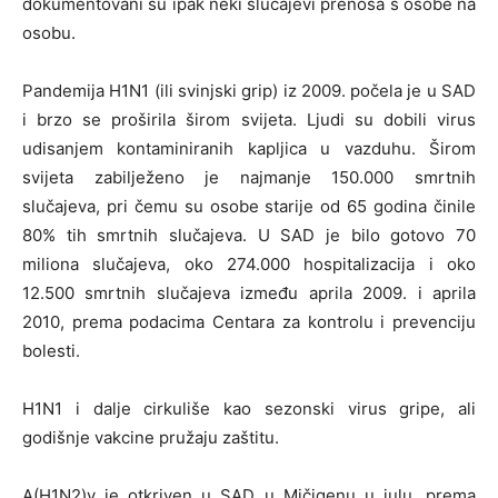
dokumentovani su ipak neki slučajevi prenosa s osobe na
osobu.
Pandemija H1N1 (ili svinjski grip) iz 2009. počela je u SAD
i brzo se proširila širom svijeta. Ljudi su dobili virus
udisanjem kontaminiranih kapljica u vazduhu. Širom
svijeta zabilježeno je najmanje 150.000 smrtnih
slučajeva, pri čemu su osobe starije od 65 godina činile
80% tih smrtnih slučajeva. U SAD je bilo gotovo 70
miliona slučajeva, oko 274.000 hospitalizacija i oko
12.500 smrtnih slučajeva između aprila 2009. i aprila
2010, prema podacima Centara za kontrolu i prevenciju
bolesti.
H1N1 i dalje cirkuliše kao sezonski virus gripe, ali
godišnje vakcine pružaju zaštitu.
A(H1N2)v je otkriven u SAD u Mičigenu u julu, prema