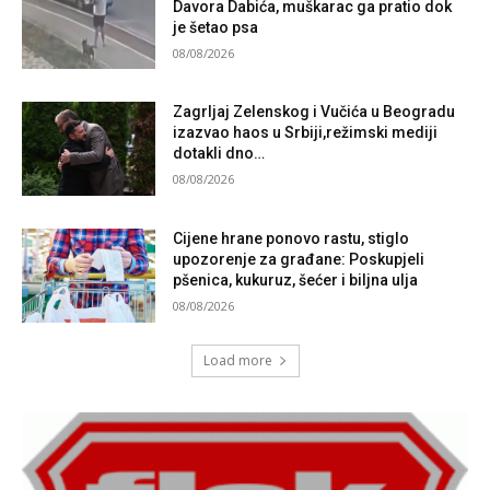
Davora Dabića, muškarac ga pratio dok
je šetao psa
08/08/2026
Zagrljaj Zelenskog i Vučića u Beogradu
izazvao haos u Srbiji,režimski mediji
dotakli dno…
08/08/2026
Cijene hrane ponovo rastu, stiglo
upozorenje za građane: Poskupjeli
pšenica, kukuruz, šećer i biljna ulja
08/08/2026
Load more