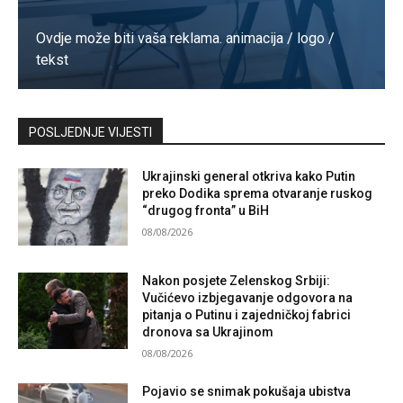
Ovdje može biti vaša reklama. animacija / logo /
tekst
Kontaktirajte nas
POSLJEDNJE VIJESTI
Ukrajinski general otkriva kako Putin
preko Dodika sprema otvaranje ruskog
“drugog fronta” u BiH
08/08/2026
Nakon posjete Zelenskog Srbiji:
Vučićevo izbjegavanje odgovora na
pitanja o Putinu i zajedničkoj fabrici
dronova sa Ukrajinom
08/08/2026
Pojavio se snimak pokušaja ubistva